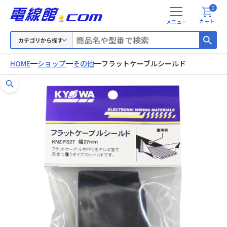
0
メ
カート
ニ
ュ
カテゴリから探す
ー
HOME
ショップ
その他
フラットケーブルシールド