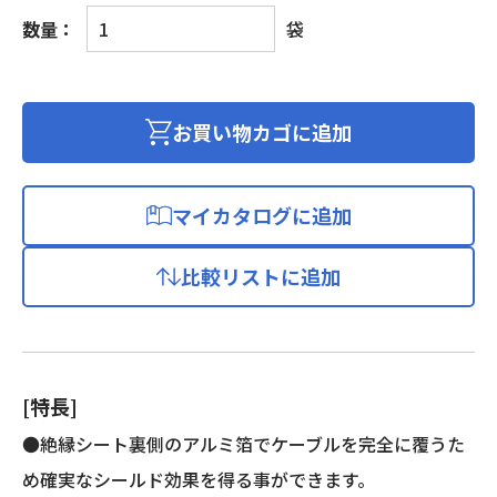
フ
数量：
袋
ラ
ッ
ト
ケ
お買い物カゴに追加
ー
ブ
ル
マイカタログに追加
シ
ー
比較リストに追加
ル
ド
個
[特長]
●絶縁シート裏側のアルミ箔でケーブルを完全に覆うた
め確実なシールド効果を得る事ができます。