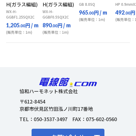
H(ガラス編組)
H(ガラス編組)
GB 8.0SQ
HP 0.9mmX
WX-H-
WX-H-
円
/ m
円
965
492
.00
.00
GGBF1.25SQX2C
GGBF0.5SQX2C
(販売単位：1m)
(販売単位：1
円
/ m
円
/ m
1,205
890
.00
.00
(販売単位：1m)
(販売単位：1m)
協和ハーモネット株式会社
〒612-8454
京都市伏見区竹田泓ノ川町17番地
TEL：
050-3537-3497
FAX：075-602-0560