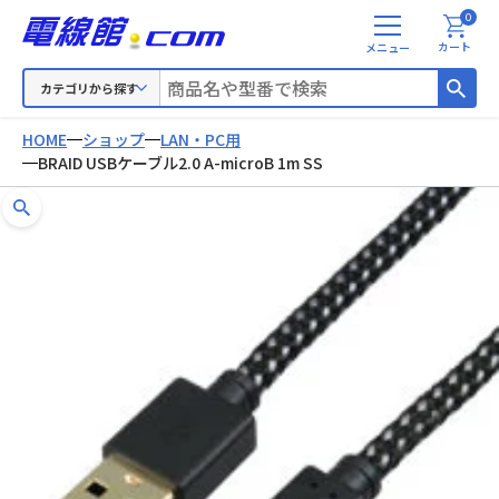
0
メ
カート
ニ
ュ
カテゴリから探す
ー
HOME
ショップ
LAN・PC用
BRAID USBケーブル2.0 A-microB 1m SS