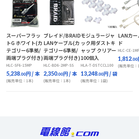
スーパーフラッ
ブレイド/BRAID
モジュラージャ
LANカ
トG ホワイト(カ
LANケーブル(カ
ック用ダストキ
ド
テゴリー6準拠/
テゴリー6準拠/
ャップ クリアー
HLC-CE-1M
両端プラグ付き)
両端プラグ付き)
100個入
1,812
.00
HLC-SF6-15MP
HLC-BD6-2MP-SS
HLA-T-DSTCCL100
(販売単位：1
円
/ 本
円
/ 本
円
/ 袋
5,238
2,350
13,248
.00
.00
.00
(販売単位：1本)
(販売単位：1本)
(販売単位：1袋)