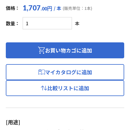
1,707
価格：
/ 本
円
(販売単位：1本)
.00
極
数量：
本
強
ケ
ー
ブ
お買い物カゴに追加
ル
USB2.0
A-
マイカタログに追加
microB
1m
比較リストに追加
ブ
ラ
ッ
ク
個
[用途]