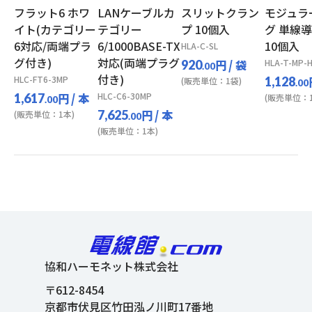
フラット6 ホワ
LANケーブルカ
スリットクラン
モジュラ
イト(カテゴリー
テゴリー
プ 10個入
グ 単線
6対応/両端プラ
6/1000BASE-TX
10個入
HLA-C-SL
グ付き)
対応(両端プラグ
円
/ 袋
HLA-T-MP-
920
.00
付き)
HLC-FT6-3MP
1,128
(販売単位：1袋)
.00
円
/ 本
HLC-C6-30MP
1,617
(販売単位：1
.00
円
/ 本
7,625
(販売単位：1本)
.00
(販売単位：1本)
協和ハーモネット株式会社
〒612-8454
京都市伏見区竹田泓ノ川町17番地