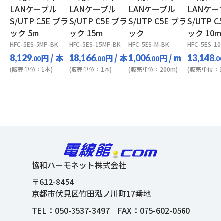
LANケーブル
LANケーブル
LANケーブル
LANケー
S/UTP C5E ブラ
S/UTP C5E ブラ
S/UTP C5E ブラ
S/UTP 
ック 5m
ック 15m
ック
ック 10m
HFC-5ES-5MP-BK
HFC-5ES-15MP-BK
HFC-5ES-M-BK
HFC-5ES-1
円
/ 本
円
/ 本
円
/ m
8,129
18,166
1,006
13,148
.00
.00
.00
.0
(販売単位：1本)
(販売単位：1本)
(販売単位：200m)
(販売単位：1
協和ハーモネット株式会社
〒612-8454
京都市伏見区竹田泓ノ川町17番地
TEL：
050-3537-3497
FAX：075-602-0560