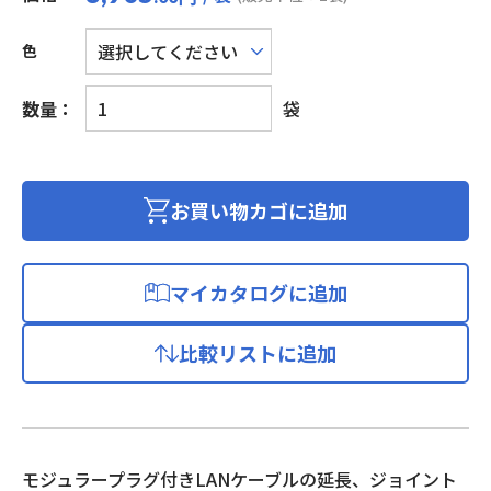
色
cat
数量：
袋
6A
対
応
シ
お買い物カゴに追加
ー
ル
ド
マイカタログに追加
ジ
ョ
比較リストに追加
イ
ン
ト
ア
ダ
モジュラープラグ付きLANケーブルの延長、ジョイント