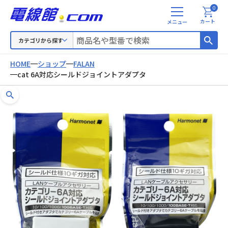
0
メ
カート
ニ
ュ
カテゴリから探す
ー
HOME
ショップ
FALAN
cat 6A対応シールドジョイントアダプタ