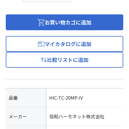
ム
テ
レ
お買い物カゴに追加
フ
ォ
ン
マイカタログに追加
コ
ー
比較リストに追加
ド
ア
イ
ボ
リ
ー
品番
HIC-TC-20MP-IV
個
メーカー
協和ハーモネット株式会社