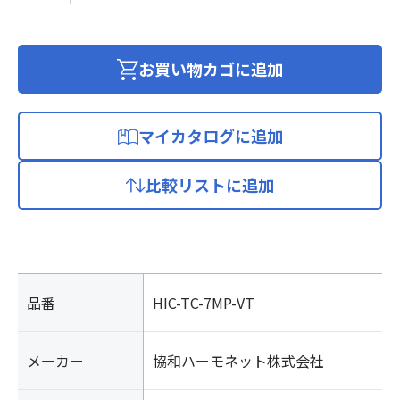
ム
テ
レ
お買い物カゴに追加
フ
ォ
ン
マイカタログに追加
コ
ー
比較リストに追加
ド
バ
イ
オ
レ
ッ
品番
HIC-TC-7MP-VT
ト
個
メーカー
協和ハーモネット株式会社