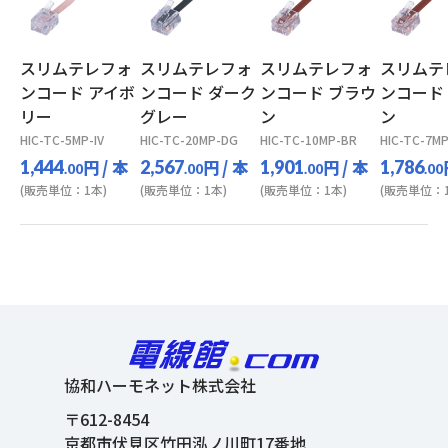
スリムテレフォ
スリムテレフォ
スリムテレフォ
スリムテ
ンコード アイボ
ンコード ダーク
ンコード ブラウ
ンコード
リー
グレー
ン
ン
HIC-TC-5MP-IV
HIC-TC-20MP-DG
HIC-TC-10MP-BR
HIC-TC-7M
円
/ 本
円
/ 本
円
/ 本
1,444
2,567
1,901
1,786
.00
.00
.00
.00
(販売単位：1本)
(販売単位：1本)
(販売単位：1本)
(販売単位：1
協和ハーモネット株式会社
〒612-8454
京都市伏見区竹田泓ノ川町17番地