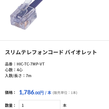
スリムテレフォンコード バイオレット
品番：HIC-TC-7MP-VT
心数：4心
入数/長さ：7m
1,786
価格：
/ 本
円
(販売単位：1本)
.00
ス
数量：
本
リ