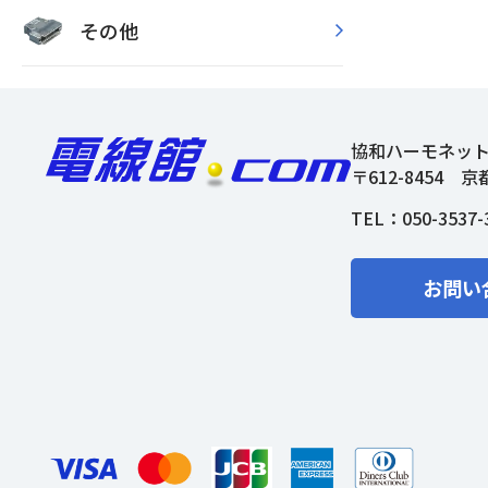
その他
協和ハーモネッ
〒612-8454
京
TEL：
050-3537-
お問い