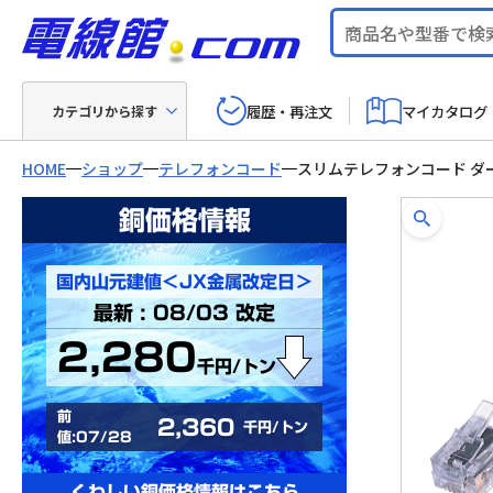
履歴・再注文
マイカタログ
カテゴリから探す
HOME
ショップ
テレフォンコード
スリムテレフォンコード ダ
銅価格情報
国内山元建値＜JX金属改定日＞
最新 : 08/03 改定
2,280
千円/トン
前
2,360
千円/トン
値:07/28
くわしい銅価格情報はこちら