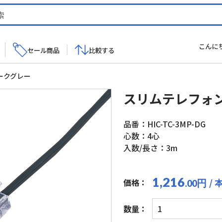
こんに
セール商品
比較する
ークグレー
スリムテレフォン
品番：HIC-TC-3MP-DG
心数：4心
入数/長さ：3m
1,216
/ 
価格：
円
.00
ス
数量：
リ