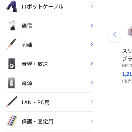
ロボットケーブル
通信
同軸
ス
ブ
音響・放送
HIC-
1,2
(販売
電源
LAN・PC用
保護・固定用