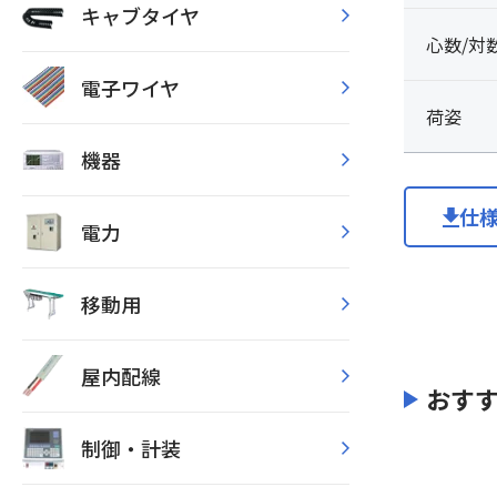
キャブタイヤ
心数/対
電子ワイヤ
荷姿
機器
仕
電力
移動用
屋内配線
おす
制御・計装