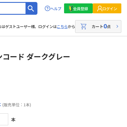
ヘルプ
会員登録
ログイン
0
カート
点
ちはゲストユーザー様。ログインは
こちら
から
コード ダークグレー
本
(販売単位：1本)
本