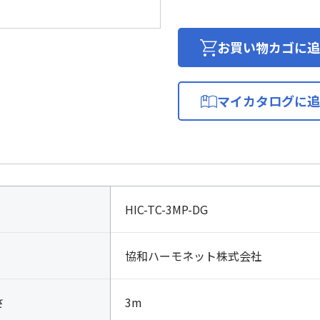
ム
テ
レ
お買い物カゴに追
フ
ォ
ン
マイカタログに追
コ
ー
ド
ダ
ー
ク
HIC-TC-3MP-DG
グ
レ
ー
協和ハーモネット株式会社
個
さ
3m