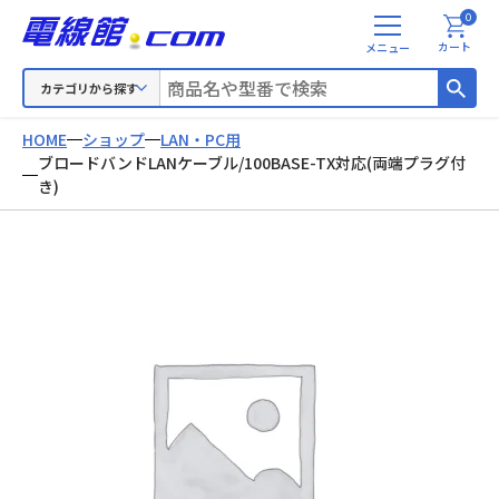
0
メ
カート
ニ
ュ
カテゴリから探す
ー
HOME
ショップ
LAN・PC用
ブロードバンドLANケーブル/100BASE-TX対応(両端プラグ付
き)