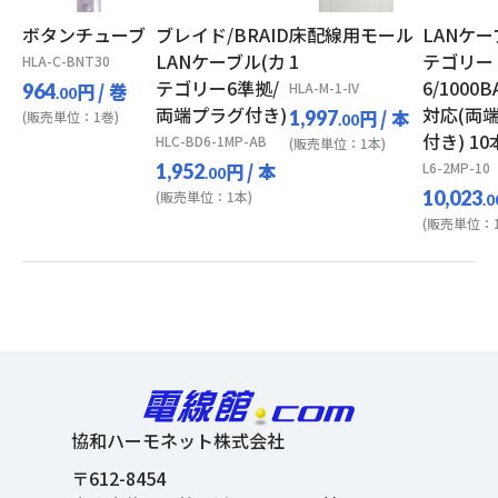
ボタンチューブ
ブレイド/BRAID
床配線用モール
LANケ
LANケーブル(カ
1
テゴリー
HLA-C-BNT30
テゴリー6準拠/
6/1000B
円
/ 巻
HLA-M-1-IV
964
.00
両端プラグ付き)
対応(両
円
/ 本
1,997
(販売単位：1巻)
.00
付き) 1
HLC-BD6-1MP-AB
(販売単位：1本)
円
/ 本
L6-2MP-10
1,952
.00
10,023
(販売単位：1本)
.0
(販売単位：1
協和ハーモネット株式会社
〒612-8454