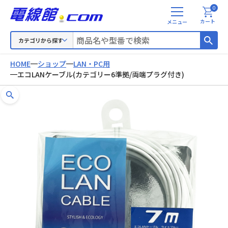
0
メ
カート
ニ
ュ
カテゴリから探す
ー
HOME
ショップ
LAN・PC用
エコLANケーブル(カテゴリー6準拠/両端プラグ付き)