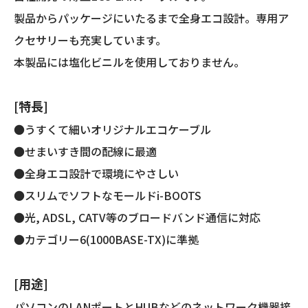
両
製品からパッケージにいたるまで全身エコ設計。専用ア
端
プ
クセサリーも充実しています。
ラ
本製品には塩化ビニルを使用しておりません。
グ
付
き)
[特長]
個
●うすくて細いオリジナルエコケーブル
●せまいすき間の配線に最適
●全身エコ設計で環境にやさしい
●スリムでソフトなモールドi-BOOTS
●光, ADSL, CATV等のブロードバンド通信に対応
●カテゴリー6(1000BASE-TX)に準拠
[用途]
パソコンのLANポートとHUBなどのネットワーク機器接