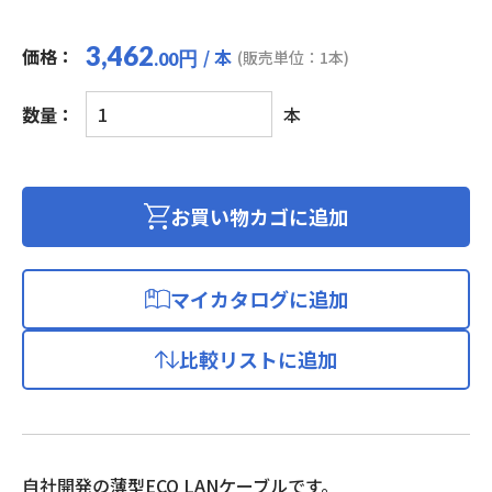
3,462
価格：
/ 本
円
(販売単位：1本)
.00
エ
数量：
本
コ
LAN
ケ
ー
お買い物カゴに追加
ブ
ル
(カ
マイカタログに追加
テ
ゴ
比較リストに追加
リ
ー
6
準
拠/
自社開発の薄型ECO LANケーブルです。