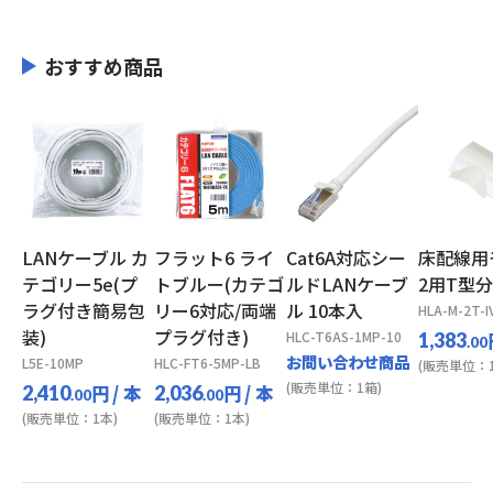
おすすめ商品
LANケーブル カ
フラット6 ライ
Cat6A対応シー
床配線用
テゴリー5e(プ
トブルー(カテゴ
ルドLANケーブ
2用T型
ラグ付き簡易包
リー6対応/両端
ル 10本入
HLA-M-2T-I
装)
プラグ付き)
HLC-T6AS-1MP-10
1,383
.00
お問い合わせ商品
L5E-10MP
HLC-FT6-5MP-LB
(販売単位：1
(販売単位：1箱)
円
/ 本
円
/ 本
2,410
2,036
.00
.00
(販売単位：1本)
(販売単位：1本)