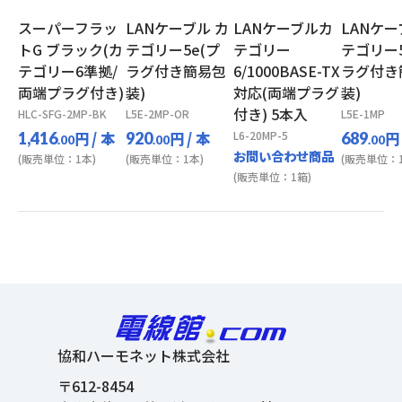
スーパーフラッ
LANケーブル カ
LANケーブルカ
LANケー
トG ブラック(カ
テゴリー5e(プ
テゴリー
テゴリー5
テゴリー6準拠/
ラグ付き簡易包
6/1000BASE-TX
ラグ付き
両端プラグ付き)
装)
対応(両端プラグ
装)
付き) 5本入
HLC-SFG-2MP-BK
L5E-2MP-OR
L5E-1MP
円
/ 本
円
/ 本
L6-20MP-5
円
1,416
920
689
.00
.00
.00
お問い合わせ商品
(販売単位：1本)
(販売単位：1本)
(販売単位：1
(販売単位：1箱)
協和ハーモネット株式会社
〒612-8454