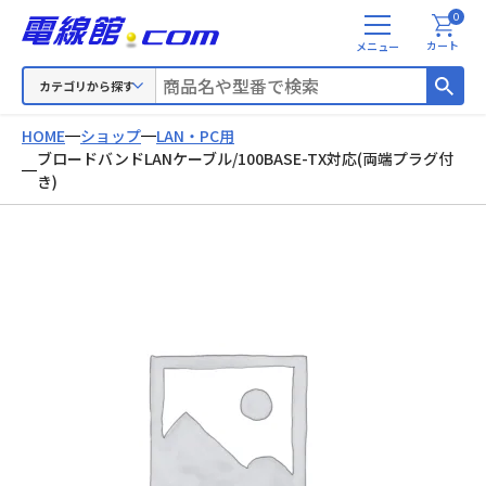
0
メ
カート
ニ
ュ
カテゴリから探す
ー
HOME
ショップ
LAN・PC用
ブロードバンドLANケーブル/100BASE-TX対応(両端プラグ付
き)