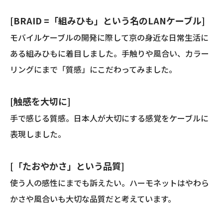
ー
6
[BRAID =「組みひも」という名のLANケーブル]
準
拠/
モバイルケーブルの開発に際して京の身近な日常生活に
両
ある組みひもに着目しました。手触りや風合い、カラー
端
リングにまで「質感」にこだわってみました。
プ
ラ
グ
[触感を大切に]
付
手で感じる質感。日本人が大切にする感覚をケーブルに
き)
個
表現しました。
[「たおやかさ」という品質]
使う人の感性にまでも訴えたい。ハーモネットはやわら
かさや風合いも大切な品質だと考えています。