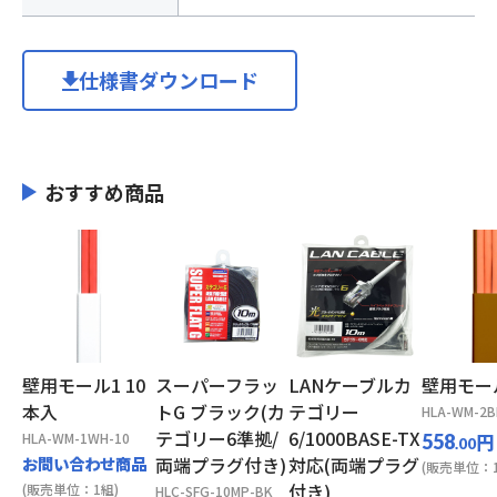
仕様書ダウンロード
おすすめ商品
壁用モール1 10
スーパーフラッ
LANケーブルカ
壁用モー
本入
トG ブラック(カ
テゴリー
HLA-WM-2B
テゴリー6準拠/
6/1000BASE-TX
HLA-WM-1WH-10
円
558
.00
お問い合わせ商品
両端プラグ付き)
対応(両端プラグ
(販売単位：1
付き)
(販売単位：1組)
HLC-SFG-10MP-BK