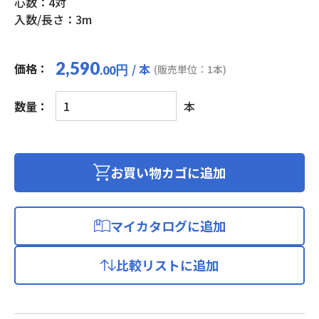
心数：4対
入数/長さ：3m
2,590
価格：
/ 本
円
(販売単位：1本)
.00
ブ
数量：
本
レ
イ
ド/BRAID
LAN
お買い物カゴに追加
ケ
ー
ブ
マイカタログに追加
ル
(カ
比較リストに追加
テ
ゴ
リ