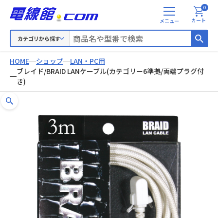
0
メ
カート
ニ
ュ
カテゴリから探す
ー
HOME
ショップ
LAN・PC用
ブレイド/BRAID LANケーブル(カテゴリー6準拠/両端プラグ付
き)