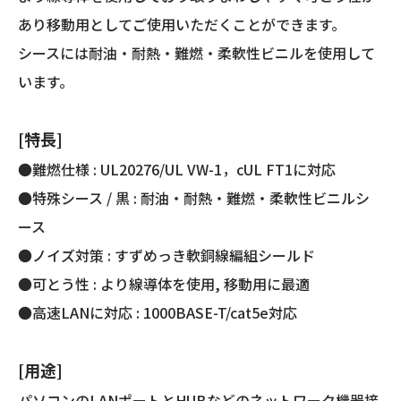
個
あり移動用としてご使用いただくことができます。
シースには耐油・耐熱・難燃・柔軟性ビニルを使用して
います。
[特長]
●難燃仕様 : UL20276/UL VW-1，cUL FT1に対応
●特殊シース / 黒 : 耐油・耐熱・難燃・柔軟性ビニルシ
ース
●ノイズ対策 : すずめっき軟銅線編組シールド
●可とう性 : より線導体を使用, 移動用に最適
●高速LANに対応 : 1000BASE-T/cat5e対応
[用途]
パソコンのLANポートとHUBなどのネットワーク機器接