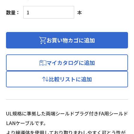
FA
数量：
本
用
シ
ー
ル
お買い物カゴに追加
ド
LAN
ケ
マイカタログに追加
ー
ブ
比較リストに追加
ル
S/UTP
C5E
ブ
ラ
UL規格に準拠した両端シールドプラグ付きFA用シールド
ッ
LANケーブルです。
ク
1m
より線導体を使用しており取りまわしやすく可とう性が