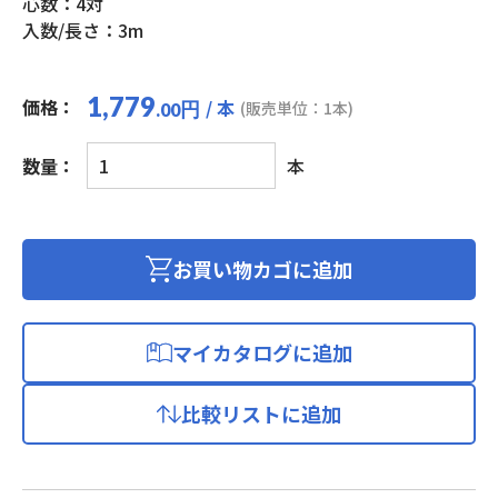
心数：4対
入数/長さ：3m
1,779
価格：
/ 本
円
(販売単位：1本)
.00
ス
数量：
本
ー
パ
ー
フ
お買い物カゴに追加
ラ
ッ
ト
マイカタログに追加
G
ホ
比較リストに追加
ワ
イ
ト