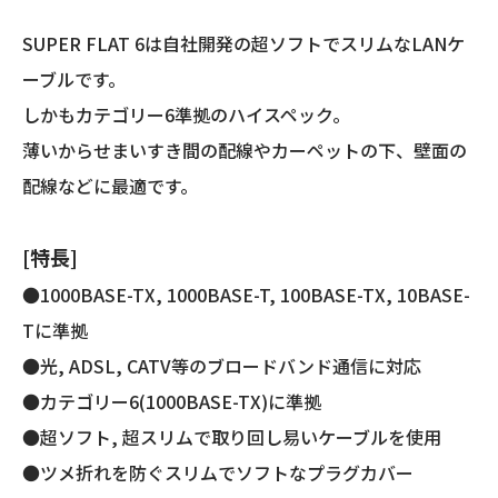
(カ
テ
SUPER FLAT 6は自社開発の超ソフトでスリムなLANケ
ゴ
ーブルです。
リ
ー
しかもカテゴリー6準拠のハイスペック。
6
薄いからせまいすき間の配線やカーペットの下、壁面の
準
配線などに最適です。
拠/
両
端
[特長]
プ
●1000BASE-TX, 1000BASE-T, 100BASE-TX, 10BASE-
ラ
グ
Tに準拠
付
●光, ADSL, CATV等のブロードバンド通信に対応
き)
●カテゴリー6(1000BASE-TX)に準拠
個
●超ソフト, 超スリムで取り回し易いケーブルを使用
●ツメ折れを防ぐスリムでソフトなプラグカバー