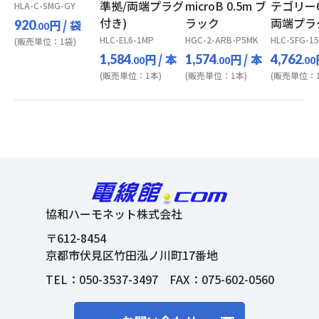
準拠/両端プラグ
microB 0.5m ブ
テゴリー
HLA-C-SMG-GY
付き)
ラック
両端プラ
円
/ 袋
920
.00
HLC-EL6-1MP
HGC-2-ARB-P5MK
HLC-SFG-1
(販売単位：1袋)
円
/ 本
円
/ 本
1,584
1,574
4,762
.00
.00
.00
(販売単位：1本)
(販売単位：1本)
(販売単位：1
協和ハーモネット株式会社
〒612-8454
京都市伏見区竹田泓ノ川町17番地
TEL：
050-3537-3497
FAX：075-602-0560