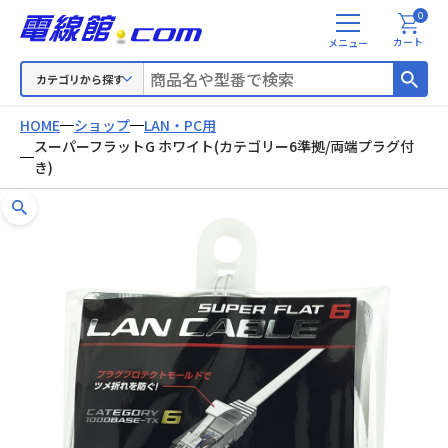
0
メ
カート
ニ
ュ
カテゴリから探す
ー
HOME
ショップ
LAN・PC用
スーパーフラットG ホワイト(カテゴリー6準拠/両端プラグ付
き)