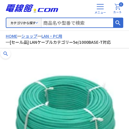
0
メ
カート
ニ
ュ
カテゴリから探す
ー
HOME
ショップ
LAN・PC用
[セール品] LANケーブルカテゴリー5e/1000BASE-T対応