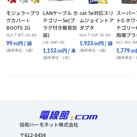
モジュラープラ
LANケーブル カ
cat 5e対応スリ
スーパー
グカバー i-
テゴリー5e(プ
ムジョイントア
トG ホワ
BOOTS 2G
ラグ付き簡易包
ダプタ
テゴリー
装)
両端プラ
HLA-T-IBT-2G-BK
HLA-T-SAP-5E-BK
円
/ 袋
L5E-3MP-GR
円
/ 袋
HLC-SF6-3
99
1,923
.90
.00
円
/ 本
1,152
1,779
(販売単位：1袋)
(販売単位：1袋)
.00
.00
(販売単位：1本)
(販売単位：1
協和ハーモネット株式会社
〒612-8454