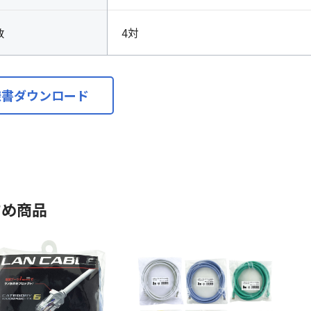
数
4対
様書ダウンロード
すめ商品