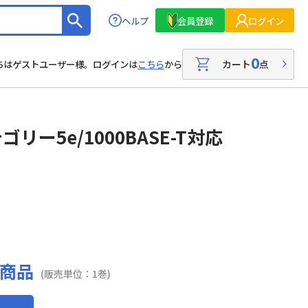
ヘルプ
会員登録
ログイン
0
カート
点
ちはゲストユーザー様。ログインは
こちら
から
リー5e/1000BASE-T対応
商品
(販売単位：1巻)