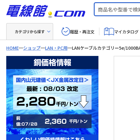
履歴・再注文
マイカタログ
カテゴリから探す
HOME
ショップ
LAN・PC用
LANケーブルカテゴリー5e/1000B
銅価格情報
国内山元建値＜JX金属改定日＞
最新 : 08/03 改定
2,280
千円/トン
前
2,360
千円/トン
値:07/28
くわしい銅価格情報はこちら