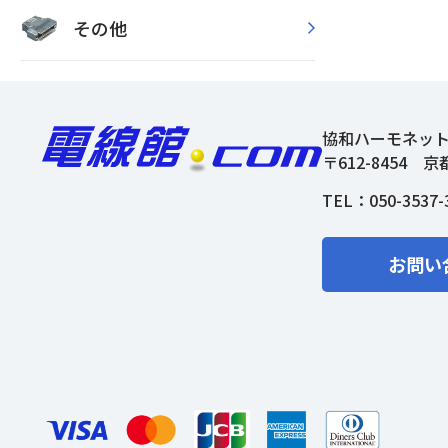
その他
協和ハーモネッ
〒612-8454
京
TEL：
050-3537-
お問い