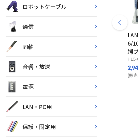
ロボットケーブル
通信
LA
6/1
同軸
端プ
HLC-
音響・放送
2,9
(販売
電源
LAN・PC用
保護・固定用