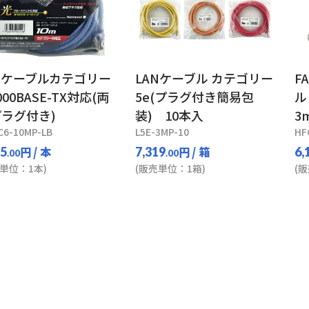
Nケーブルカテゴリー
LANケーブル カテゴリー
F
000BASE-TX対応(両
5e(プラグ付き簡易包
ル
ラグ付き)
装) 10本入
3
C6-10MP-LB
L5E-3MP-10
HF
円
/ 本
円
/ 箱
45
7,319
6,
.00
.00
単位：1本)
(販売単位：1箱)
(