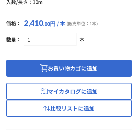
入数/長さ：10m
2,410
価格：
/ 本
円
(販売単位：1本)
.00
LAN
数量：
本
ケ
ー
ブ
ル
お買い物カゴに追加
カ
テ
ゴ
マイカタログに追加
リ
ー
比較リストに追加
5e(プ
ラ
グ
付