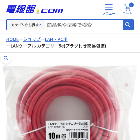
0
メ
カート
ニ
ュ
カテゴリから探す
ー
HOME
ショップ
LAN・PC用
LANケーブル カテゴリー5e(プラグ付き簡易包装)