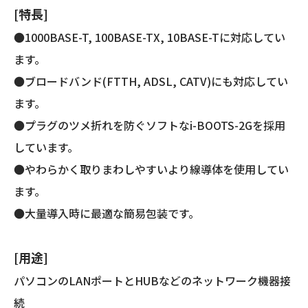
き
[特長]
簡
易
●1000BASE-T, 100BASE-TX, 10BASE-Tに対応してい
包
ます。
装)
●ブロードバンド(FTTH, ADSL, CATV)にも対応してい
個
ます。
●プラグのツメ折れを防ぐソフトなi-BOOTS-2Gを採用
しています。
●やわらかく取りまわしやすいより線導体を使用してい
ます。
●大量導入時に最適な簡易包装です。
[用途]
パソコンのLANポートとHUBなどのネットワーク機器接
続