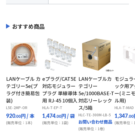
おすすめ商品
LANケーブル カ
eプラグ/CAT5E
LANケーブルカ
モジュラ
テゴリー5e(プ
対応モジュラー
テゴリー
ック用ア
ラグ付き簡易包
プラグ 単線導体
5e/1000BASE-T
ー(ミニ
装)
用 RJ-45 10個入
対応リーレック
ル用)
ス/5箱
L5E-2MP-OR
HLA-T-EP-T
HLA-T-MAD
円
/ 本
円
/ 袋
HLC-TE-300M-LB-5
920
1,474
1,347
.00
.00
.00
お問い合わせ商品
(販売単位：1本)
(販売単位：1袋)
(販売単位：1
(販売単位：1巻)