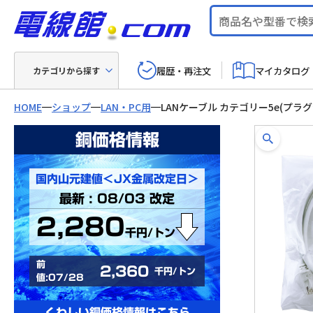
履歴・再注文
マイカタログ
カテゴリから探す
HOME
ショップ
LAN・PC用
LANケーブル カテゴリー5e(プラ
銅価格情報
国内山元建値＜JX金属改定日＞
最新 : 08/03 改定
2,280
千円/トン
前
2,360
千円/トン
値:07/28
くわしい銅価格情報はこちら