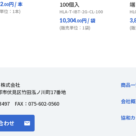
円
/ 本
100個入
端
12
.00
単位：1本)
HLA-T-IBT-2G-CL-100
HL
円
/ 袋
10,304
3,
.00
(販売単位：1袋)
(
ト株式会社
商品一
都市伏見区竹田泓ノ川町17番地
会社概
3497
FAX：075-602-0560
協和カ
合わせ