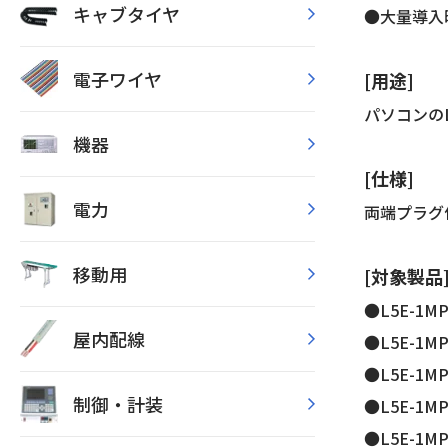
キャブタイヤ
●大量導入
電子ワイヤ
[用途]
パソコンの
機器
[仕様]
電力
両端プラグ
移動用
[対象製品
●L5E-1M
屋内配線
●L5E-1M
●L5E-1M
制御・計装
●L5E-1M
●L5E-1M