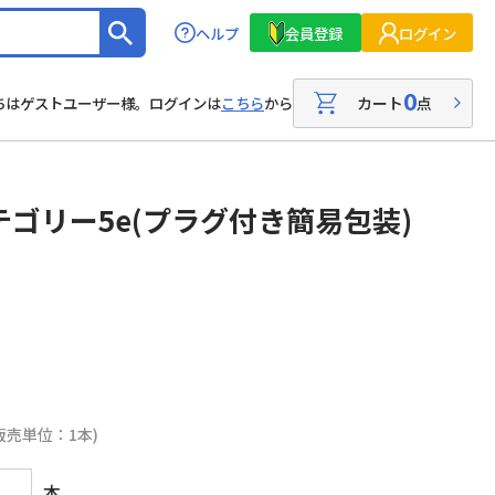
ヘルプ
会員登録
ログイン
0
カート
点
ちはゲストユーザー様。ログインは
こちら
から
テゴリー5e(プラグ付き簡易包装)
販売単位：1本)
本