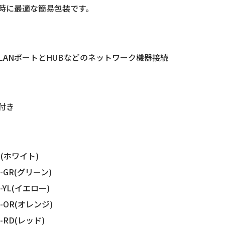
時に最適な簡易包装です。
LANポートとHUBなどのネットワーク機器接続
付き
]
P(ホワイト)
P-GR(グリーン)
P-YL(イエロー)
P-OR(オレンジ)
P-RD(レッド)