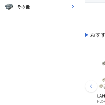
その他
おす
LA
HLC-