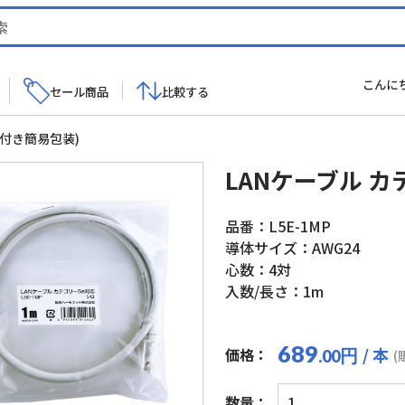
こんに
セール商品
比較する
グ付き簡易包装)
LANケーブル カ
品番：L5E-1MP
導体サイズ：AWG24
心数：4対
入数/長さ：1m
689
/ 本
価格：
円
.00
(
LAN
数量：