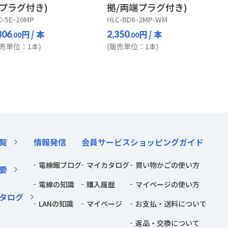
プラグ付き)
拠/両端プラグ付き)
C-5E-20MP
HLC-BD6-2MP-WM
円
/ 本
円
/ 本
806
2,350
.00
.00
販売単位：1本)
(販売単位：1本)
覧
情報発信
会員サービス
ショッピングガイド
電線館ブログ
マイカタログ
買い物かごの使い方
要
電線の知識
購入履歴
マイページの使い方
タログ
LANの知識
マイページ
お支払・送料について
返品・交換について