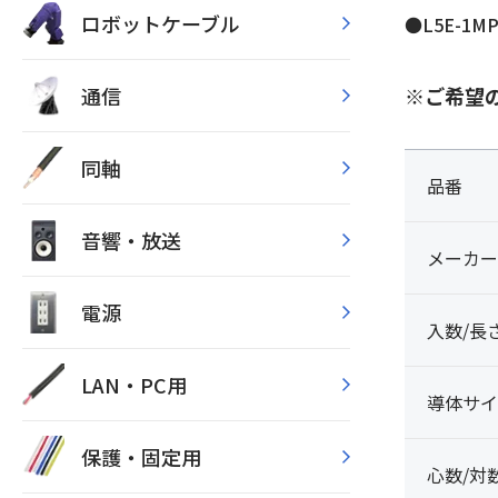
ロボットケーブル
●L5E-1M
通信
※ご希望
同軸
品番
音響・放送
メーカー
電源
入数/長
LAN・PC用
導体サイ
保護・固定用
心数/対