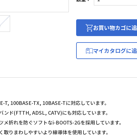
ケ
ー
ブ
ル
お買い物カゴに追
カ
テ
ゴ
マイカタログに追
リ
ー
5e(プ
ラ
グ
付
き
E-T, 100BASE-TX, 10BASE-Tに対応しています。
簡
ンド(FTTH, ADSL, CATV)にも対応しています。
易
包
メ折れを防ぐソフトなi-BOOTS-2Gを採用しています。
装)
く取りまわしやすいより線導体を使用しています。
個