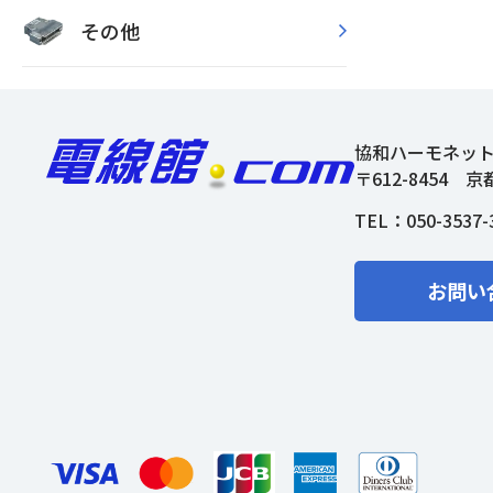
その他
協和ハーモネッ
〒612-8454
京
TEL：
050-3537-
お問い