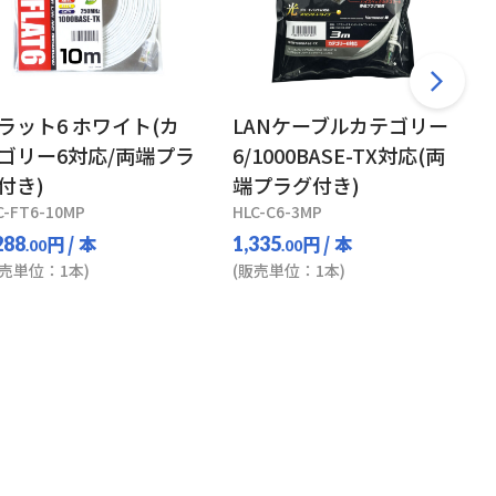
ラット6 ホワイト(カ
LANケーブルカテゴリー
ゴリー6対応/両端プラ
6/1000BASE-TX対応(両
付き)
端プラグ付き)
C-FT6-10MP
HLC-C6-3MP
円
/ 本
円
/ 本
288
1,335
.00
.00
販売単位：1本)
(販売単位：1本)