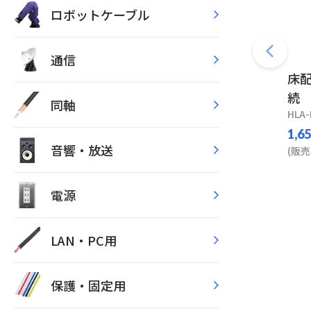
ロボットケーブル
通信
床配
続
同軸
HLA-
1,6
音響・放送
(販売
電源
LAN・PC用
保護・固定用