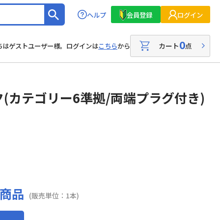
ヘルプ
会員登録
ログイン
0
カート
点
ちはゲストユーザー様。ログインは
こちら
から
ク(カテゴリー6準拠/両端プラグ付き)
商品
(販売単位：1本)