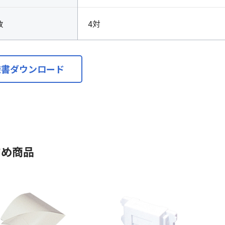
数
4対
様書ダウンロード
すめ商品