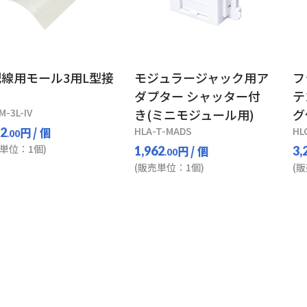
線用モール3用L型接
モジュラージャック用ア
フ
ダプター シャッター付
テ
M-3L-IV
き(ミニモジュール用)
グ
円
/ 個
HLA-T-MADS
HL
52
.00
単位：1個)
円
/ 個
1,962
3,
.00
(販売単位：1個)
(