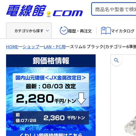
履歴・再注文
マイカタログ
カテゴリから探す
HOME
ショップ
LAN・PC用
スリムG ブラック(カテゴリー6準
銅価格情報
国内山元建値＜JX金属改定日＞
最新 : 08/03 改定
2,280
千円/トン
前
2,360
千円/トン
値:07/28
くわしい銅価格情報はこちら