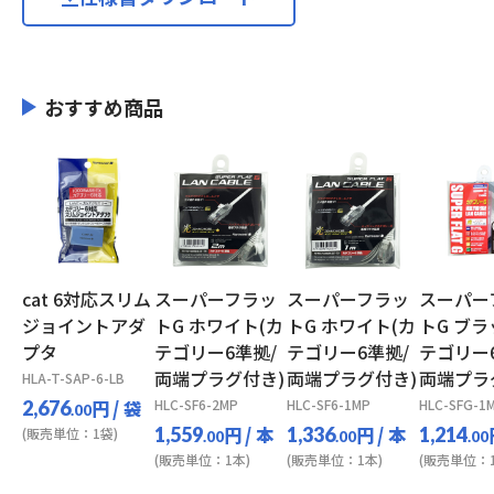
おすすめ商品
cat 6対応スリム
スーパーフラッ
スーパーフラッ
スーパー
ジョイントアダ
トG ホワイト(カ
トG ホワイト(カ
トG ブラ
プタ
テゴリー6準拠/
テゴリー6準拠/
テゴリー
両端プラグ付き)
両端プラグ付き)
両端プラ
HLA-T-SAP-6-LB
円
/ 袋
HLC-SF6-2MP
HLC-SF6-1MP
HLC-SFG-1
2,676
.00
円
/ 本
円
/ 本
1,559
1,336
1,214
(販売単位：1袋)
.00
.00
.00
(販売単位：1本)
(販売単位：1本)
(販売単位：1