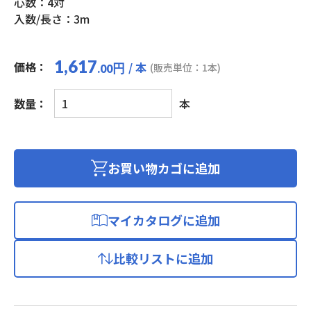
心数：4対
入数/長さ：3m
1,617
価格：
/ 本
円
(販売単位：1本)
.00
ス
数量：
本
ー
パ
ー
フ
お買い物カゴに追加
ラ
ッ
ト
マイカタログに追加
G
ブ
比較リストに追加
ラ
ッ
ク