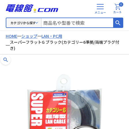
0
メ
カート
ニ
ュ
カテゴリから探す
ー
HOME
ショップ
LAN・PC用
スーパーフラットG ブラック(カテゴリー6準拠/両端プラグ付
き)