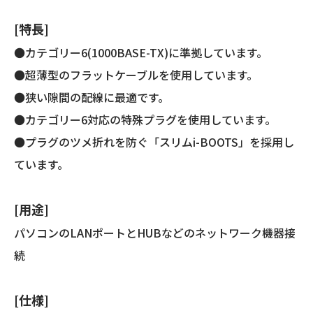
(カ
テ
[特長]
ゴ
リ
●カテゴリー6(1000BASE-TX)に準拠しています。
ー
●超薄型のフラットケーブルを使用しています。
6
●狭い隙間の配線に最適です。
準
拠/
●カテゴリー6対応の特殊プラグを使用しています。
両
●プラグのツメ折れを防ぐ「スリムi-BOOTS」を採用し
端
ています。
プ
ラ
グ
[用途]
付
パソコンのLANポートとHUBなどのネットワーク機器接
き)
個
続
[仕様]