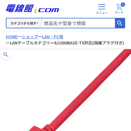
0
メ
カート
ニ
ュ
カテゴリから探す
ー
HOME
ショップ
LAN・PC用
LANケーブルカテゴリー6/1000BASE-TX対応(両端プラグ付き)