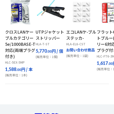
クロスLANケー
UTPジャケット
エコLANケ-ブル
フラット
ブルカテゴリー
ストリッパー
ステッカ-
トブルー
5e/1000BASE-T
リー6対
HLA-T-ST
HLA-EL6-CST
対応(両端プラグ
お問い合わせ商品
プラグ付
円
/ 個
5,770
.00
付き)
(販売単位：1袋)
HLC-FT6-3
(販売単位：1個)
HLC-5EX-5MP
1,617
.00
円
/ 本
1,588
(販売単位：1
.00
(販売単位：1本)