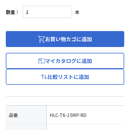
LAN
数量：
本
ケ
ー
ブ
ル
お買い物カゴに追加
カ
テ
ゴ
マイカタログに追加
リ
ー
比較リストに追加
6/1000BASE-
TX
対
応
(両
端
品番
HLC-T6-15MP-RD
プ
ラ