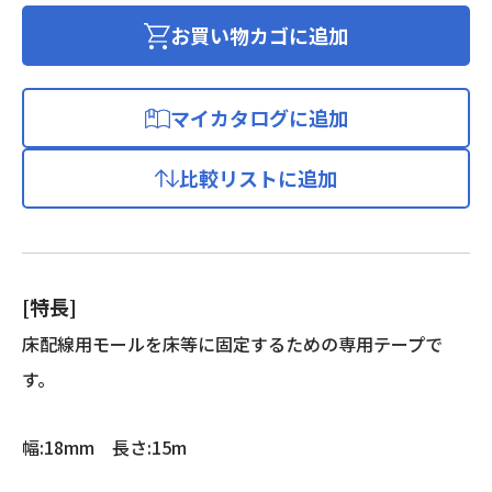
モ
ー
お買い物カゴに追加
ル
用
テ
マイカタログに追加
ー
プ
比較リストに追加
18
個
[特長]
床配線用モールを床等に固定するための専用テープで
す。
幅:18mm 長さ:15m