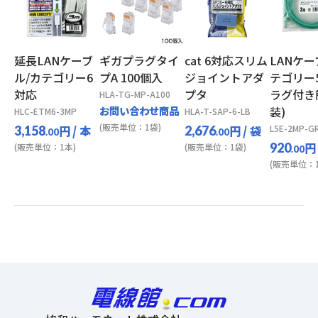
延長LANケーブ
ギガプラグタイ
cat 6対応スリム
LANケー
ル/カテゴリー6
プA 100個入
ジョイントアダ
テゴリー5
対応
プタ
ラグ付き
HLA-TG-MP-A100
お問い合わせ商品
装)
HLC-ETM6-3MP
HLA-T-SAP-6-LB
(販売単位：1袋)
円
/ 本
円
/ 袋
L5E-2MP-G
3,158
2,676
.00
.00
円
920
(販売単位：1本)
(販売単位：1袋)
.00
(販売単位：1