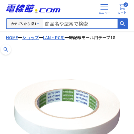
0
メ
カート
ニ
ュ
カテゴリから探す
ー
HOME
ショップ
LAN・PC用
床配線モール用テープ18