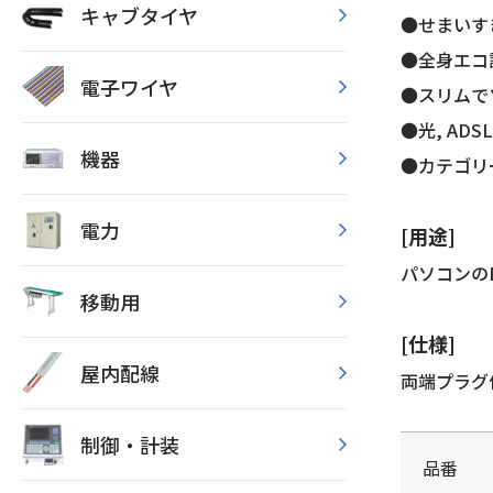
キャブタイヤ
●せまいす
●全身エコ
電子ワイヤ
●スリムでソ
●光, AD
機器
●カテゴリー6
電力
[用途]
パソコンの
移動用
[仕様]
屋内配線
両端プラグ
制御・計装
品番