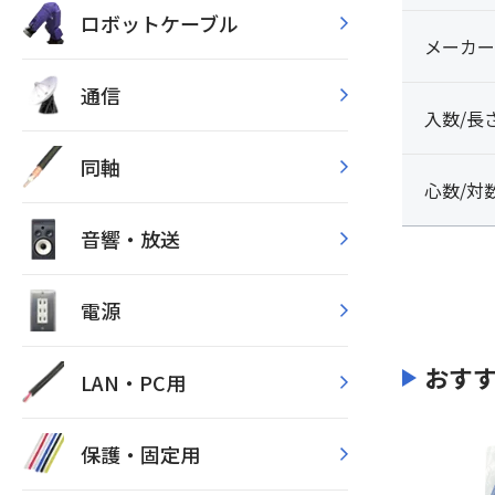
ロボットケーブル
メーカー
通信
入数/長
同軸
心数/対
音響・放送
電源
おす
LAN・PC用
保護・固定用