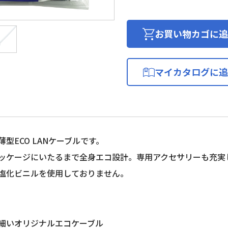
LAN
ケ
ー
お買い物カゴに追
ブ
ル
(カ
マイカタログに追
テ
ゴ
リ
ー
6
準
型ECO LANケーブルです。
拠/
ッケージにいたるまで全身エコ設計。専用アクセサリーも充実
両
塩化ビニルを使用しておりません。
端
プ
ラ
グ
細いオリジナルエコケーブル
付