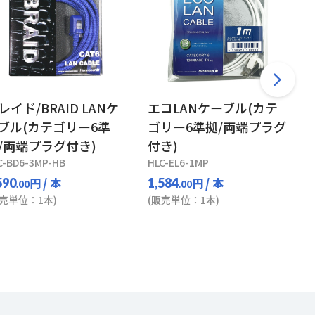
レイド/BRAID LANケ
エコLANケーブル(カテ
ブル(カテゴリー6準
ゴリー6準拠/両端プラグ
/両端プラグ付き)
付き)
C-BD6-3MP-HB
HLC-EL6-1MP
円
/ 本
円
/ 本
590
1,584
.00
.00
販売単位：1本)
(販売単位：1本)