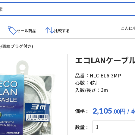
こんに
セール商品
比較する
拠/両端プラグ付き)
エコLANケーブ
品番：HLC-EL6-3MP
心数：4対
入数/長さ：3m
2,105
/ 
価格：
円
.00
エ
数量：
コ