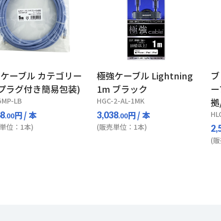
Nケーブル カテゴリー
極強ケーブル Lightning
ブ
(プラグ付き簡易包装)
1m ブラック
ー
5MP-LB
HGC-2-AL-1MK
拠
円
/ 本
円
/ 本
HL
68
3,038
.00
.00
単位：1本)
(販売単位：1本)
2,
(