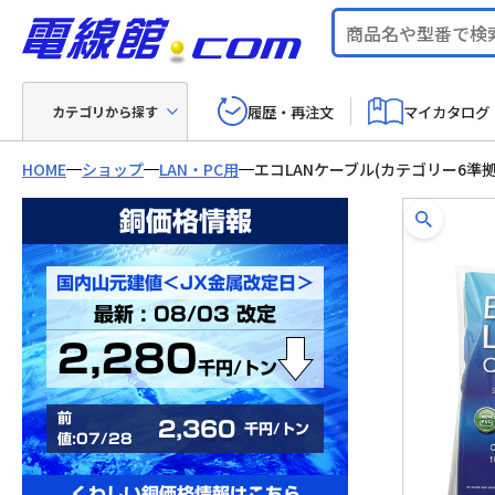
履歴・再注文
マイカタログ
カテゴリから探す
HOME
ショップ
LAN・PC用
エコLANケーブル(カテゴリー6準
銅価格情報
国内山元建値＜JX金属改定日＞
最新 : 08/03 改定
2,280
千円/トン
前
2,360
千円/トン
値:07/28
くわしい銅価格情報はこちら