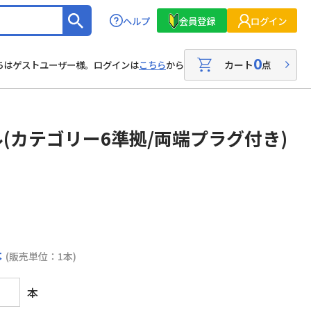
ヘルプ
会員登録
ログイン
0
カート
点
ちはゲストユーザー様。ログインは
こちら
から
ル(カテゴリー6準拠/両端プラグ付き)
本
(販売単位：1本)
本