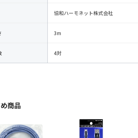
協和ハーモネット株式会社
さ
3m
数
4対
すめ商品