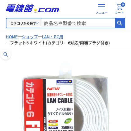
0
メ
カート
ニ
ュ
カテゴリから探す
ー
HOME
ショップ
LAN・PC用
フラット6 ホワイト(カテゴリー6対応/両端プラグ付き)