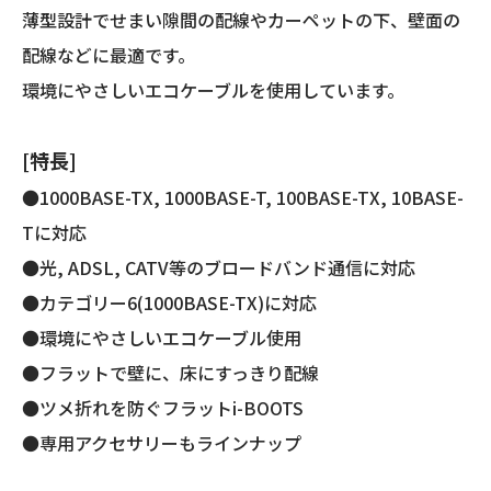
6
薄型設計でせまい隙間の配線やカーペットの下、壁面の
対
配線などに最適です。
応/
両
環境にやさしいエコケーブルを使用しています。
端
プ
[特長]
ラ
グ
●1000BASE-TX, 1000BASE-T, 100BASE-TX, 10BASE-
付
Tに対応
き)
●光, ADSL, CATV等のブロードバンド通信に対応
個
●カテゴリー6(1000BASE-TX)に対応
●環境にやさしいエコケーブル使用
●フラットで壁に、床にすっきり配線
●ツメ折れを防ぐフラットi-BOOTS
●専用アクセサリーもラインナップ