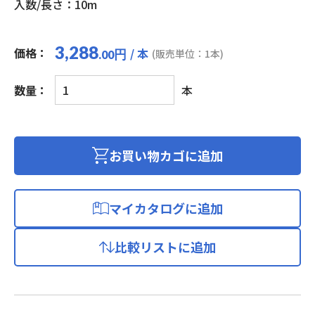
入数/長さ：10m
3,288
価格：
/ 本
円
(販売単位：1本)
.00
フ
数量：
本
ラ
ッ
ト
6
お買い物カゴに追加
ホ
ワ
イ
マイカタログに追加
ト
(カ
比較リストに追加
テ
ゴ
リ
ー