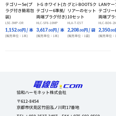
テゴリー5e(プ
トG ホワイト(カ
グとi-BOOTSク
LANケー
ラグ付き簡易包
テゴリー6準拠/
リアーのセット
テゴリー
装)
両端プラグ付き)
10セット
両端プラ
L5E-3MP-OR
HLC-SF6-10MP
HLA-T-EST
HLC-BD6-2
円
/ 本
円
/ 本
円
/ 袋
1,152
3,617
2,208
2,350
.00
.00
.00
.00
(販売単位：1本)
(販売単位：1本)
(販売単位：1袋)
(販売単位：1
協和ハーモネット株式会社
〒612-8454
京都市伏見区竹田泓ノ川町17番地