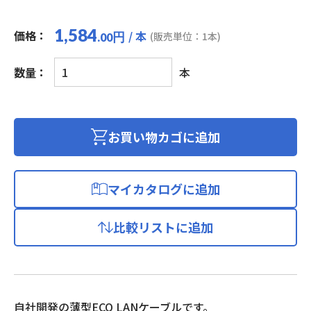
1,584
価格：
/ 本
円
(販売単位：1本)
.00
エ
数量：
本
コ
LAN
ケ
ー
お買い物カゴに追加
ブ
ル
(カ
マイカタログに追加
テ
ゴ
比較リストに追加
リ
ー
6
準
拠/
自社開発の薄型ECO LANケーブルです。