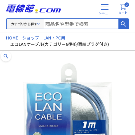
0
メ
カート
ニ
ュ
カテゴリから探す
ー
HOME
ショップ
LAN・PC用
エコLANケーブル(カテゴリー6準拠/両端プラグ付き)