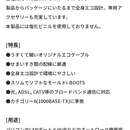
両
製品からパッケージにいたるまで全身エコ設計。専用ア
端
プ
クセサリーも充実しています。
ラ
本製品には塩化ビニルを使用しておりません。
グ
付
き)
[特長]
個
●うすくて細いオリジナルエコケーブル
●せまいすき間の配線に最適
●全身エコ設計で環境にやさしい
●スリムでソフトなモールドi-BOOTS
●光, ADSL, CATV等のブロードバンド通信に対応
●カテゴリー6(1000BASE-TX)に準拠
[用途]
パソコンのLANポートとHUBなどのネットワーク機器接