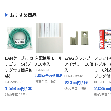
おすすめ商品
LANケーブル カ
床配線用モール
2WAYクランプ
フラット
テゴリー5e(プ
3 10本入
アイボリー 10個
トブルー
ラグ付き簡易包
入
リー6対
HLA-M-3-10
装)
お問い合わせ商品
プラグ付
HLA-C-2W-IV
(販売単位：1組)
L5E-5MP-GR
円
/ 袋
HLC-FT6-5
920
.00
円
/ 本
1,568
2,036
(販売単位：1袋)
.00
.00
(販売単位：1本)
(販売単位：1