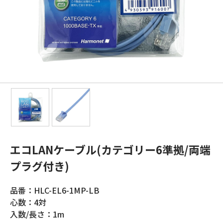
エコLANケーブル(カテゴリー6準拠/両端
プラグ付き)
品番：HLC-EL6-1MP-LB
心数：4対
入数/長さ：1m