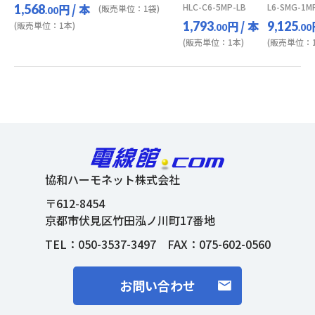
円
/ 本
HLC-C6-5MP-LB
L6-SMG-1M
1,568
(販売単位：1袋)
.00
円
/ 本
1,793
9,125
(販売単位：1本)
.00
.00
(販売単位：1本)
(販売単位：1
協和ハーモネット株式会社
〒612-8454
京都市伏見区竹田泓ノ川町17番地
TEL：
050-3537-3497
FAX：075-602-0560
お問い合わせ