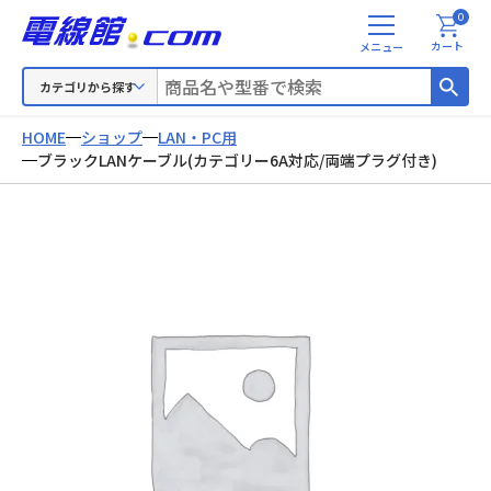
0
メ
カート
ニ
ュ
カテゴリから探す
ー
HOME
ショップ
LAN・PC用
ブラックLANケーブル(カテゴリー6A対応/両端プラグ付き)