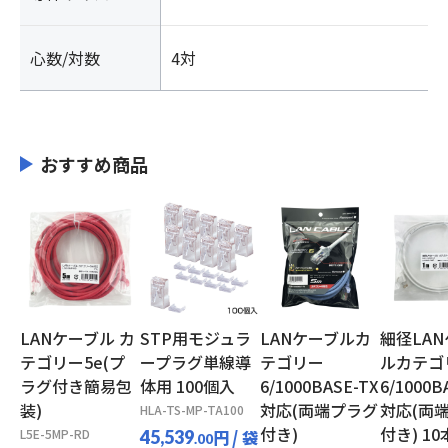
心数/対数
4対
おすすめ商品
LANケーブル カ
STP用モジュラ
LANケーブルカ
細径LA
テゴリー5e(プ
ープラグ単線導
テゴリー
ルカテゴ
ラグ付き簡易包
体用 100個入
6/1000BASE-TX
6/1000B
装)
対応(両端プラグ
対応(両
HLA-TS-MP-TA100
付き)
付き) 1
L5E-5MP-RD
円
/ 袋
45,539
.00