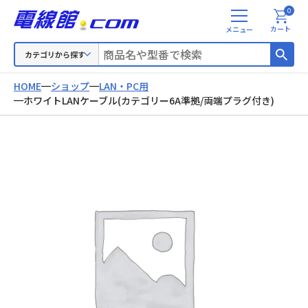
0
メ
カート
ニ
ュ
カテゴリから探す
ー
HOME
ショップ
LAN・PC用
ホワイトLANケーブル(カテゴリー6A準拠/両端プラグ付き)