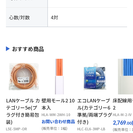
心数/対数
4対
おすすめ商品
LANケーブル カ
壁用モール2 10
エコLANケーブ
床配線用
テゴリー5e(プ
本入
ル(カテゴリー6
2
ラグ付き簡易包
準拠/両端プラグ
HLA-WM-2WH-10
HLA-M-2-IV
装)
お問い合わせ商品
付き)
2,769
.00
(販売単位：1組)
L5E-5MP-OR
HLC-EL6-3MP-LB
(販売単位：1