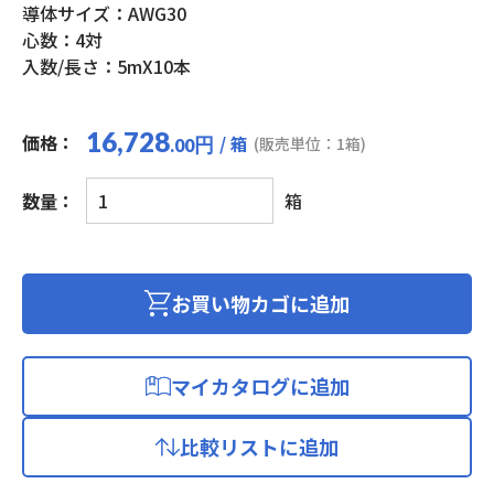
導体サイズ：AWG30
心数：4対
入数/長さ：5mX10本
16,728
価格：
/ 箱
円
(販売単位：1箱)
.00
細
数量：
箱
径
LAN
ケ
ー
お買い物カゴに追加
ブ
ル
カ
マイカタログに追加
テ
ゴ
比較リストに追加
リ
ー