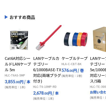
おすすめ商品
Cat6A対応シー
LANケーブルカ
ケーブルテープ
LANケ
ルドLANケーブ
テゴリー
テゴリー
HLA-C-CBT-BK
ル 5m
6/1000BASE-TX
5e/1000
円
/ 巻
576
.00
対応(両端プラグ
対応リー
HLC-T6AS-5MP
(販売単位：1巻)
付き)
ス/5箱
円
/ 本
3,855
.00
HLC-T6-10MP-RD
HLC-TE-300
(販売単位：1本)
お問い合
円
/ 本
2,678
.00
(販売単位：1
(販売単位：1本)