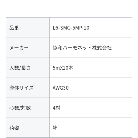
6/1000BASE-
TX
対
応
品番
L6-SMG-5MP-10
(両
端
メーカー
協和ハーモネット株式会社
プ
ラ
グ
入数/長さ
5mX10本
付
き)
10
導体サイズ
AWG30
本
入
個
心数/対数
4対
荷姿
箱