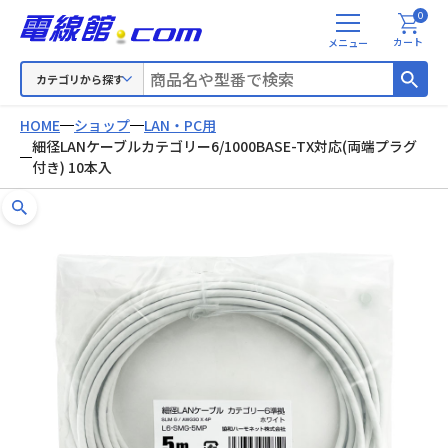
0
メ
カート
ニ
ュ
カテゴリから探す
ー
HOME
ショップ
LAN・PC用
細径LANケーブルカテゴリー6/1000BASE-TX対応(両端プラグ
付き) 10本入