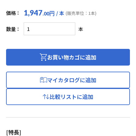
1,947
価格：
/ 本
円
(販売単位：1本)
.00
Cat6A
数量：
本
対
応
シ
ー
お買い物カゴに追加
ル
ド
LAN
マイカタログに追加
ケ
ー
比較リストに追加
ブ
ル
2m
個
[特長]