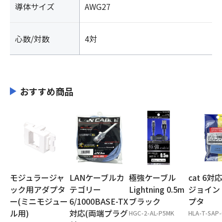
導体サイズ
AWG27
心数/対数
4対
おすすめ商品
モジュラージャ
LANケーブルカ
極強ケーブル
cat 6
ック用アダプタ
テゴリー
Lightning 0.5m
ジョイン
ー(ミニモジュー
6/1000BASE-TX
ブラック
プタ
ル用)
対応(両端プラグ
HGC-2-AL-P5MK
HLA-T-SAP-