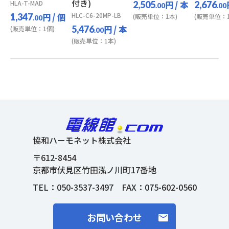
付き)
HLA-T-MAD
円
/ 本
2,505
2,676
.00
.00
円
/ 個
HLC-C6-20MP-LB
1,347
(販売単位：1本)
(販売単位：1
.00
円
/ 本
5,476
(販売単位：1個)
.00
(販売単位：1本)
協和ハーモネット株式会社
〒612-8454
京都市伏見区竹田泓ノ川町17番地
TEL：
050-3537-3497
FAX：075-602-0560
お問い合わせ