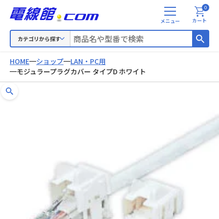
0
メ
カート
ニ
ュ
カテゴリから探す
ー
HOME
ショップ
LAN・PC用
モジュラープラグカバー タイプD ホワイト