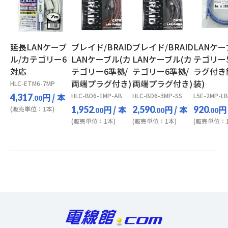
延長LANケーブ
ブレイド/BRAID
ブレイド/BRAID
LANケー
ル/カテゴリー6
LANケーブル(カ
LANケーブル(カ
テゴリー5
対応
テゴリー6準拠/
テゴリー6準拠/
ラグ付き
両端プラグ付き)
両端プラグ付き)
装)
HLC-ETM6-7MP
円
/ 本
HLC-BD6-1MP-AB
HLC-BD6-3MP-SS
L5E-2MP-LB
4,317
.00
円
/ 本
円
/ 本
円
1,952
2,590
920
(販売単位：1本)
.00
.00
.00
(販売単位：1本)
(販売単位：1本)
(販売単位：1