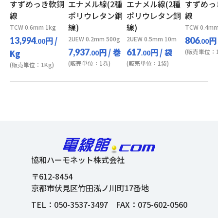
すずめっき軟銅
エナメル線(2種
エナメル線(2種
すずめっ
線
ポリウレタン銅
ポリウレタン銅
線
線)
線)
TCW 0.6mm 1kg
TCW 0.4mm
円
/
2UEW 0.2mm 500g
2UEW 0.5mm 10m
円
13,994
806
.00
.00
円
/ 巻
円
/ 袋
7,937
617
(販売単位：1
Kg
.00
.00
(販売単位：1巻)
(販売単位：1袋)
(販売単位：1Kg)
協和ハーモネット株式会社
〒612-8454
京都市伏見区竹田泓ノ川町17番地
TEL：
050-3537-3497
FAX：075-602-0560