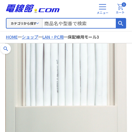
0
メ
カート
ニ
ュ
カテゴリから探す
ー
HOME
ショップ
LAN・PC用
床配線用モール3