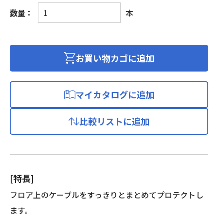
床
数量：
本
配
線
用
モ
お買い物カゴに追加
ー
ル
3
マイカタログに追加
個
比較リストに追加
[特長]
フロア上のケーブルをすっきりとまとめてプロテクトし
ます。