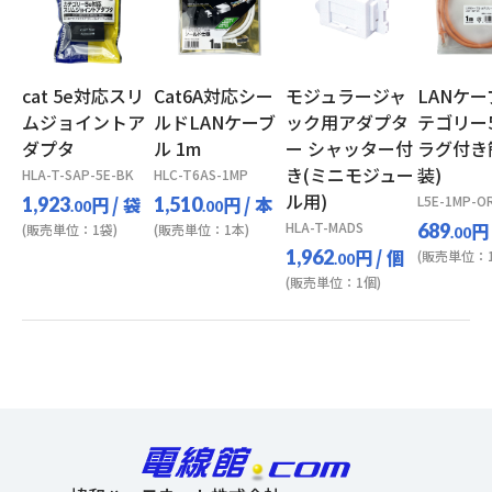
cat 5e対応スリ
Cat6A対応シー
モジュラージャ
LANケー
ムジョイントア
ルドLANケーブ
ック用アダプタ
テゴリー5
ダプタ
ル 1m
ー シャッター付
ラグ付き
き(ミニモジュー
装)
HLA-T-SAP-5E-BK
HLC-T6AS-1MP
ル用)
円
/ 袋
円
/ 本
L5E-1MP-O
1,923
1,510
.00
.00
HLA-T-MADS
円
689
(販売単位：1袋)
(販売単位：1本)
.00
円
/ 個
1,962
(販売単位：1
.00
(販売単位：1個)