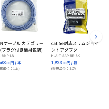
ANケーブル カテゴリー
cat 5e対応スリムジョイ
e(プラグ付き簡易包装)
ントアダプタ
E-5MP-LB
HLA-T-SAP-5E-BK
円
/ 本
円
/ 袋
568
1,923
.00
.00
販売単位：1本)
(販売単位：1袋)