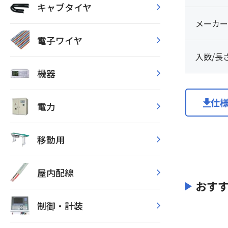
キャブタイヤ
メーカー
電子ワイヤ
入数/長
機器
仕
電力
移動用
屋内配線
おす
制御・計装