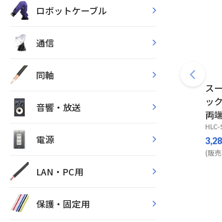
ロボットケーブル
通信
同軸
スー
ック
音響・放送
両端
HLC-
電源
3,2
(販売
LAN・PC用
保護・固定用