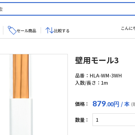
こんに
セール商品
比較する
壁用モール3
品番：HLA-WM-3WH
入数/長さ：1m
879
/ 本
価格：
円
.00
(
壁
数量：
用
モ