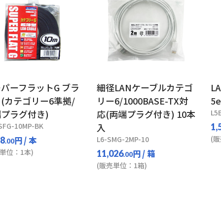
パーフラットG ブラ
細径LANケーブルカテゴ
L
(カテゴリー6準拠/
リー6/1000BASE-TX対
5
プラグ付き)
応(両端プラグ付き) 10本
L5
SFG-10MP-BK
入
1,
(
円
/ 本
L6-SMG-2MP-10
88
.00
単位：1本)
円
/ 箱
11,026
.00
(販売単位：1箱)