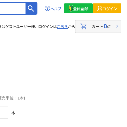
ヘルプ
会員登録
ログイン
0
カート
点
ちはゲストユーザー様。ログインは
こちら
から
販売単位：1本)
本