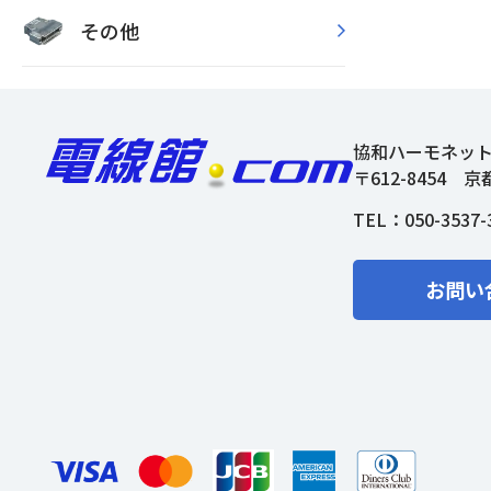
その他
協和ハーモネッ
〒612-8454
京
TEL：
050-3537-
お問い