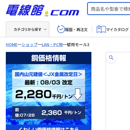
履歴・再注文
マイカタログ
カテゴリから探す
HOME
ショップ
LAN・PC用
壁用モール3
銅価格情報
国内山元建値＜JX金属改定日＞
最新 : 08/03 改定
2,280
千円/トン
前
2,360
千円/トン
値:07/28
くわしい銅価格情報はこちら