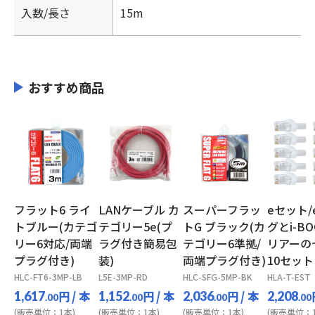
入数/長さ
15m
おすすめ商品
フラット6 ライ
LANケーブル カ
スーパーフラッ
eセット/
トブルー(カテゴ
テゴリー5e(プ
トG ブラック(カ
グとi-BO
リー6対応/両端
ラグ付き簡易包
テゴリー6準拠/
リアーの
プラグ付き)
装)
両端プラグ付き)
10セット
HLC-FT6-3MP-LB
L5E-3MP-RD
HLC-SFG-5MP-BK
HLA-T-EST
円
/ 本
円
/ 本
円
/ 本
1,617
1,152
2,036
2,208
.00
.00
.00
.00
(販売単位：1本)
(販売単位：1本)
(販売単位：1本)
(販売単位：1