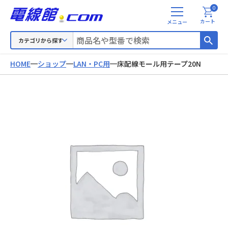
0
メ
カート
ニ
ュ
カテゴリから探す
ー
HOME
ショップ
LAN・PC用
床配線モール用テープ20N