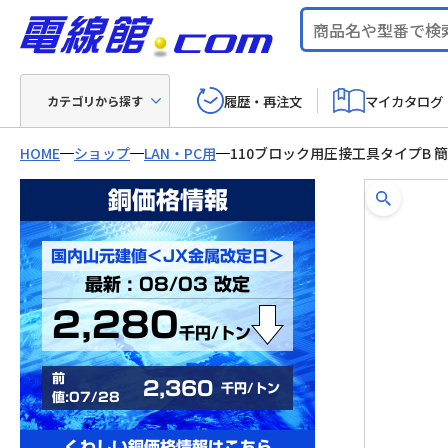
履歴・再注文
マイカタログ
カテゴリから探す
HOME
ショップ
LAN・PC用
110ブロック用圧接工具タイプB 
銅価格情報
国内山元建値＜JX金属改定日＞
最新 : 08/03 改定
2,280
千円/トン
前
2,360
千円/トン
値:07/28
くわしい銅価格情報はこちら