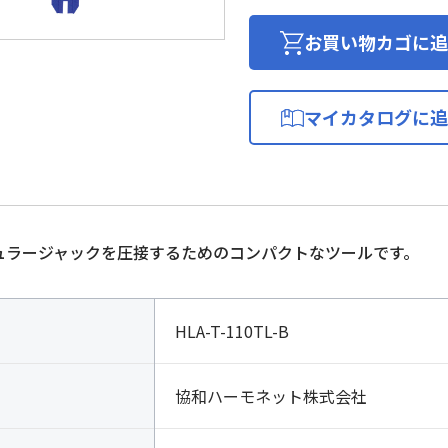
ッ
ク
お買い物カゴに追
用
圧
接
マイカタログに追
工
具
タ
イ
プ
B
ジュラージャックを圧接するためのコンパクトなツールです。
簡
易
型
HLA-T-110TL-B
個
協和ハーモネット株式会社