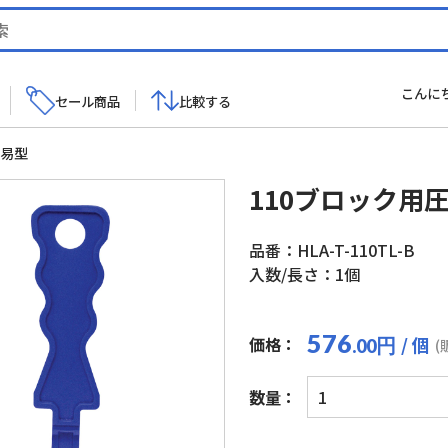
こんに
セール商品
比較する
簡易型
110ブロック用
品番：HLA-T-110TL-B
入数/長さ：1個
576
/ 個
価格：
円
.00
(
110
数量：
ブ
ロ