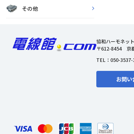
その他
協和ハーモネッ
〒612-8454
京
TEL：
050-3537-
お問い