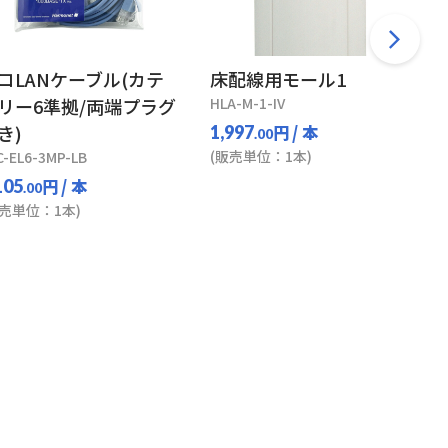
コLANケーブル(カテ
床配線用モール1
リー6準拠/両端プラグ
HLA-M-1-IV
き)
円
/ 本
1,997
.00
(販売単位：1本)
C-EL6-3MP-LB
円
/ 本
105
.00
販売単位：1本)