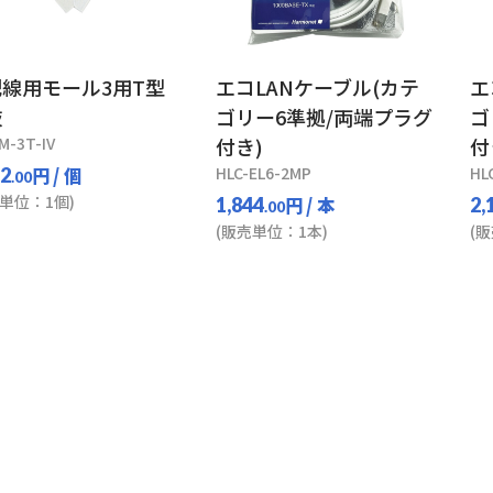
線用モール3用T型
エコLANケーブル(カテ
エ
岐
ゴリー6準拠/両端プラグ
ゴ
M-3T-IV
付き)
付
円
/ 個
HLC-EL6-2MP
HL
52
.00
単位：1個)
円
/ 本
1,844
2,
.00
(販売単位：1本)
(