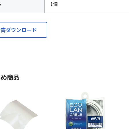
さ
1個
様書ダウンロード
すめ商品