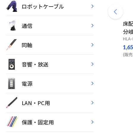
ロボットケーブル
床配
通信
分
HLA-
同軸
1,6
(販売
音響・放送
電源
LAN・PC用
保護・固定用