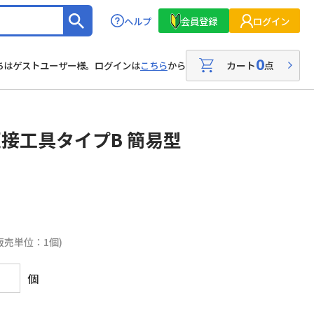
ヘルプ
会員登録
ログイン
0
カート
点
ちはゲストユーザー様。ログインは
こちら
から
圧接工具タイプB 簡易型
販売単位：1個)
個