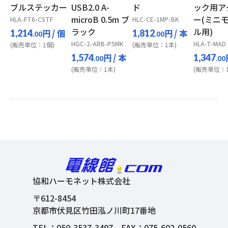
ブルステッカー
USB2.0 A-
ド
ック用ア
microB 0.5m ブ
ー(ミニ
HLA-FT6-CSTF
HLC-CE-1MP-BK
ラック
ル用)
円
/ 個
円
/ 本
1,214
1,812
.00
.00
HGC-2-ARB-P5MK
HLA-T-MAD
(販売単位：1個)
(販売単位：1本)
円
/ 本
1,574
1,347
.00
.00
(販売単位：1本)
(販売単位：1
協和ハーモネット株式会社
〒612-8454
京都市伏見区竹田泓ノ川町17番地
TEL：
050-3537-3497
FAX：075-602-0560