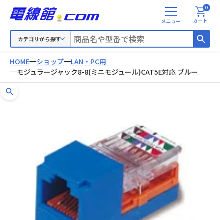
0
メ
カート
ニ
ュ
カテゴリから探す
ー
HOME
ショップ
LAN・PC用
モジュラージャック8-8(ミニモジュール)CAT5E対応 ブルー