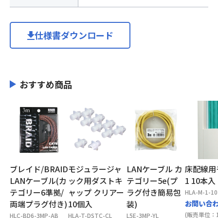
仕様書ダウンロード
おすすめ商品
ブレイド/BRAID
モジュラージャ
LANケーブル カ
床配線用
LANケーブル(カ
ック用ダストキ
テゴリー5e(プ
1 10本入
テゴリー6準拠/
ャップ クリアー
ラグ付き簡易包
HLA-M-1-10
両端プラグ付き)
10個入
装)
お問い合
(販売単位：1
HLC-BD6-3MP-AB
HLA-T-DSTC-CL
L5E-3MP-YL