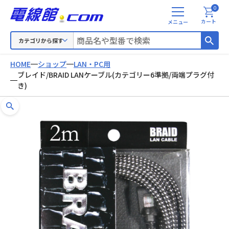
0
メ
カート
ニ
ュ
カテゴリから探す
ー
HOME
ショップ
LAN・PC用
ブレイド/BRAID LANケーブル(カテゴリー6準拠/両端プラグ付
き)