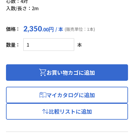
心数：4対
入数/長さ：2m
2,350
価格：
/ 本
円
(販売単位：1本)
.00
ブ
数量：
本
レ
イ
ド/BRAID
LAN
お買い物カゴに追加
ケ
ー
ブ
マイカタログに追加
ル
(カ
比較リストに追加
テ
ゴ
リ