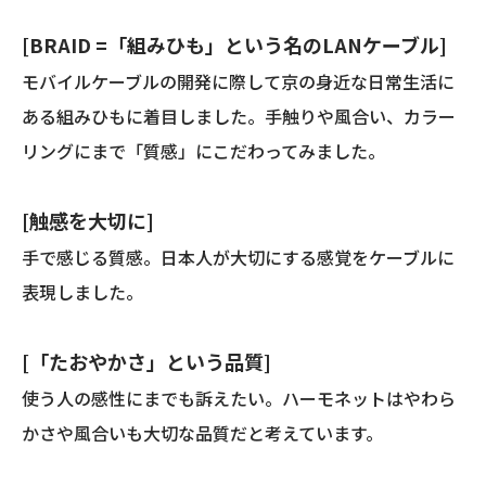
ー
6
[BRAID =「組みひも」という名のLANケーブル]
準
拠/
モバイルケーブルの開発に際して京の身近な日常生活に
両
ある組みひもに着目しました。手触りや風合い、カラー
端
リングにまで「質感」にこだわってみました。
プ
ラ
グ
[触感を大切に]
付
手で感じる質感。日本人が大切にする感覚をケーブルに
き)
個
表現しました。
[「たおやかさ」という品質]
使う人の感性にまでも訴えたい。ハーモネットはやわら
かさや風合いも大切な品質だと考えています。