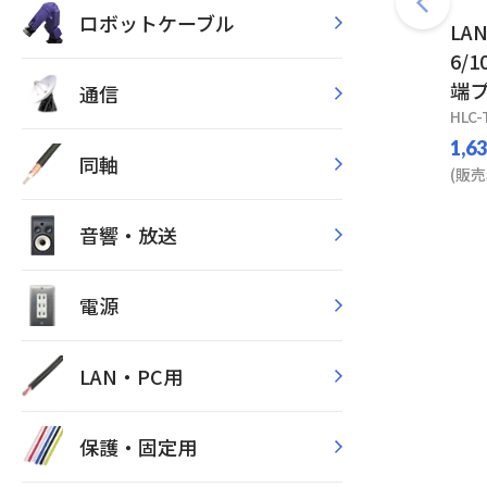
ロボットケーブル
LA
6/1
端プ
通信
HLC-
1,6
同軸
(販売
音響・放送
電源
LAN・PC用
保護・固定用