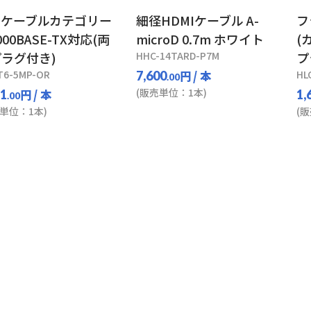
Nケーブルカテゴリー
細径HDMIケーブル A-
フ
000BASE-TX対応(両
microD 0.7m ホワイト
(
ラグ付き)
HHC-14TARD-P7M
プ
T6-5MP-OR
円
/ 本
HL
7,600
.00
(販売単位：1本)
円
/ 本
31
1,
.00
単位：1本)
(