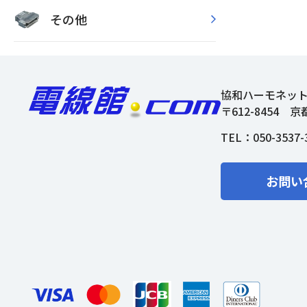
その他
協和ハーモネッ
〒612-8454
京
TEL：
050-3537-
お問い