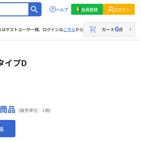
ヘルプ
会員登録
ログイン
0
カート
点
ちはゲストユーザー様。ログインは
こちら
から
タイプD
商品
(販売単位：1個)
る