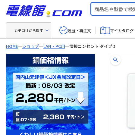
履歴・再注文
マイカタログ
カテゴリから探す
HOME
ショップ
LAN・PC用
情報コンセント タイプD
銅価格情報
国内山元建値＜JX金属改定日＞
最新 : 08/03 改定
2,280
千円/トン
前
2,360
千円/トン
値:07/28
くわしい銅価格情報はこちら