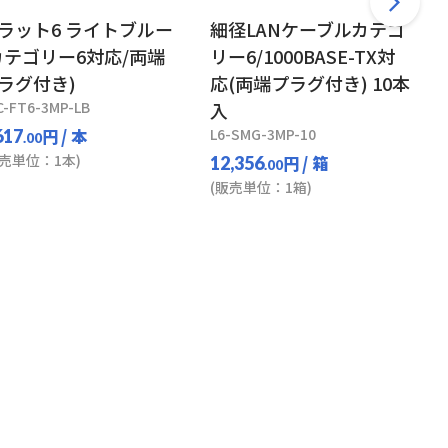
ラット6 ライトブルー
細径LANケーブルカテゴ
カテゴリー6対応/両端
リー6/1000BASE-TX対
ラグ付き)
応(両端プラグ付き) 10本
C-FT6-3MP-LB
入
円
/ 本
L6-SMG-3MP-10
617
.00
販売単位：1本)
円
/ 箱
12,356
.00
(販売単位：1箱)