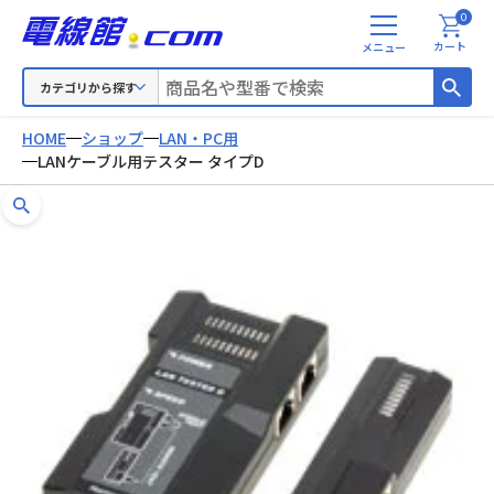
0
メ
カート
ニ
ュ
カテゴリから探す
ー
HOME
ショップ
LAN・PC用
LANケーブル用テスター タイプD