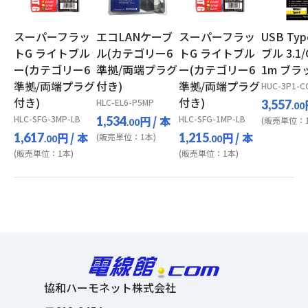
スーパーフラッ
エコLANケーブ
スーパーフラッ
USB Ty
トG ライトブル
ル(カテゴリー6
トG ライトブル
ブル 3.1/
ー(カテゴリー6
準拠/両端プラグ
ー(カテゴリー6
1m ブラ
準拠/両端プラグ
付き)
準拠/両端プラグ
HUC-3P1-C
付き)
付き)
HLC-EL6-P5MP
3,557
.00
HLC-SFG-3MP-LB
円
/ 本
HLC-SFG-1MP-LB
1,534
(販売単位：1
.00
円
/ 本
円
/ 本
1,617
1,215
(販売単位：1本)
.00
.00
(販売単位：1本)
(販売単位：1本)
協和ハーモネット株式会社