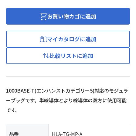
応
モ
お買い物カゴに追加
ジ
ュ
ラ
マイカタログに追加
ー
プ
比較リストに追加
ラ
グ
RJ-
45
CAT5E
1000BASE-T(エンハンストカテゴリー5)対応のモジュラ
個
ープラグです。単線導体とより線導体の双方に使用可能
です。
品番
HLA-TG-MP-A