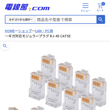
0
メ
カート
ニ
ュ
カテゴリから探す
ー
HOME
ショップ
LAN・PC用
ギガ対応モジュラープラグ RJ-45 CAT5E