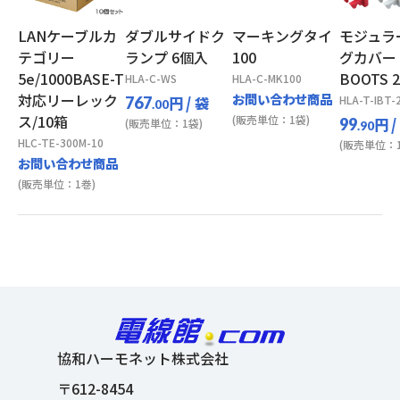
LANケーブルカ
ダブルサイドク
マーキングタイ
モジュラ
テゴリー
ランプ 6個入
100
グカバー i
5e/1000BASE-T
BOOTS 
HLA-C-WS
HLA-C-MK100
対応リーレック
お問い合わせ商品
円
/ 袋
HLA-T-IBT-
767
.00
ス/10箱
(販売単位：1袋)
円
/
99
(販売単位：1袋)
.90
HLC-TE-300M-10
(販売単位：1
お問い合わせ商品
(販売単位：1巻)
協和ハーモネット株式会社
〒612-8454