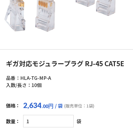
ギガ対応モジュラープラグ RJ-45 CAT5E
品番：HLA-TG-MP-A
入数/長さ：10個
2,634
価格：
/ 袋
円
(販売単位：1袋)
.00
ギ
数量：
袋
ガ
対