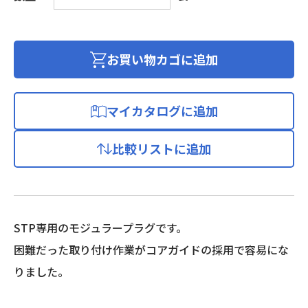
用
モ
ジ
ュ
お買い物カゴに追加
ラ
ー
プ
マイカタログに追加
ラ
グ
比較リストに追加
単
線
導
体
用
STP専用のモジュラープラグです。
100
困難だった取り付け作業がコアガイドの採用で容易にな
個
入
りました。
個