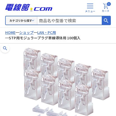
0
メ
カート
ニ
ュ
カテゴリから探す
ー
HOME
ショップ
LAN・PC用
STP用モジュラープラグ単線導体用 100個入