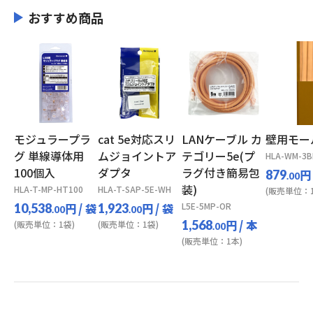
おすすめ商品
モジュラープラ
cat 5e対応スリ
LANケーブル カ
壁用モー
グ 単線導体用
ムジョイントア
テゴリー5e(プ
HLA-WM-3B
100個入
ダプタ
ラグ付き簡易包
円
879
.00
装)
HLA-T-MP-HT100
HLA-T-SAP-5E-WH
(販売単位：1
円
/ 袋
円
/ 袋
L5E-5MP-OR
10,538
1,923
.00
.00
円
/ 本
1,568
(販売単位：1袋)
(販売単位：1袋)
.00
(販売単位：1本)