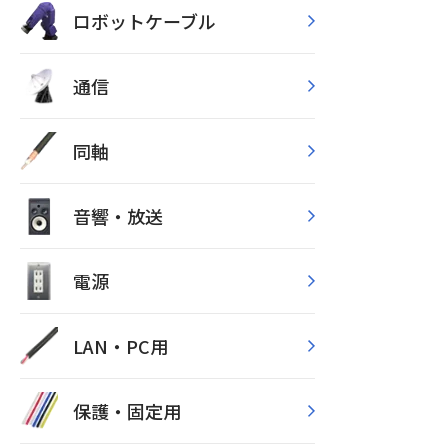
ロボットケーブル
通信
同軸
音響・放送
電源
LAN・PC用
保護・固定用