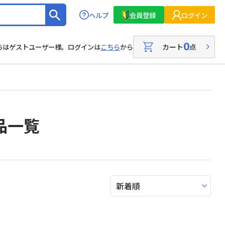
ヘルプ
会員登録
ログイン
0
カート
点
ちはゲストユーザー様。ログインは
こちら
から
品一覧