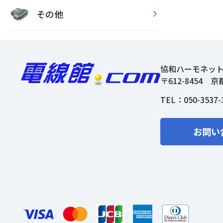
その他
協和ハーモネッ
〒612-8454
京
TEL：
050-3537-
お問い