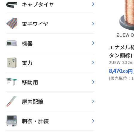
キャブタイヤ
電子ワイヤ
機器
エナメル線
タン銅線)
電力
2UEW 0.32m
円
8,470
.00
(販売単位：1
移動用
屋内配線
制御・計装