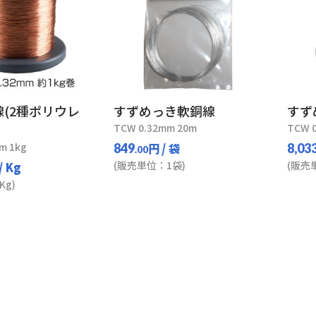
(2種ポリウレ
すずめっき軟銅線
すず
TCW 0.32mm 20m
TCW 0
m 1kg
円
/ 袋
849
8,03
.00
(販売単位：1袋)
(販売
/ Kg
Kg)