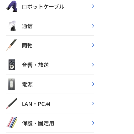
ロボットケーブル
通信
同軸
音響・放送
電源
LAN・PC用
保護・固定用