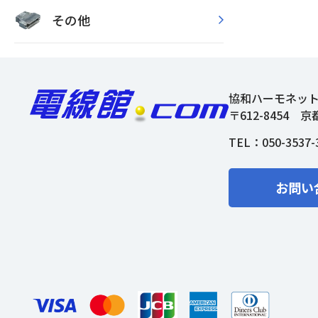
その他
協和ハーモネッ
〒612-8454
京
TEL：
050-3537-
お問い