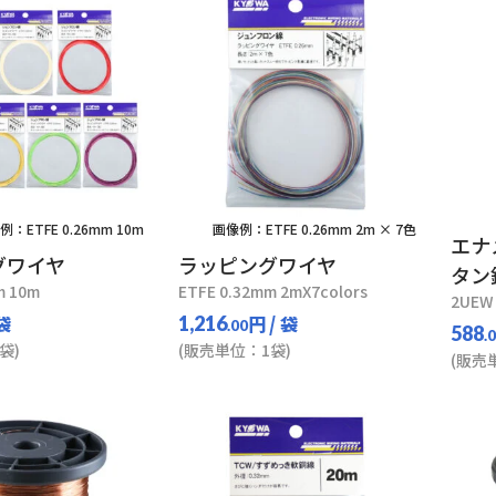
例：ETFE 0.26mm 10m
画像例：ETFE 0.26mm 2m × 7色
エナ
グワイヤ
ラッピングワイヤ
タン
m 10m
ETFE 0.32mm 2mX7colors
2UEW
 袋
円
/ 袋
1,216
.00
588
.
袋)
(販売単位：1袋)
(販売