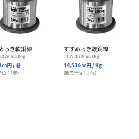
めっき軟銅線
すずめっき軟銅線
.32mm 500g
TCW 0.32mm 1kg
円
/ 巻
円
/ Kg
3
14,536
.00
.00
単位：1巻)
(販売単位：1Kg)