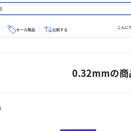
こんに
セール商品
比較する
0.32mmの
新
示
し
い
順