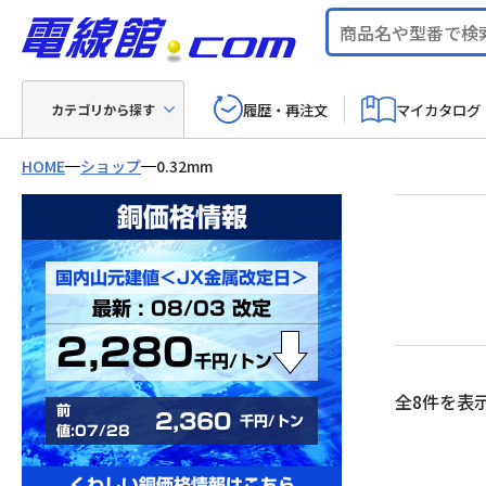
履歴・再注文
マイカタログ
カテゴリから探す
HOME
ショップ
0.32mm
銅価格情報
国内山元建値＜JX金属改定日＞
最新 : 08/03 改定
2,280
千円/トン
全8件を表
前
2,360
千円/トン
値:07/28
くわしい銅価格情報はこちら