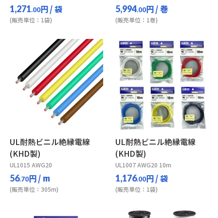
円
/ 袋
円
/ 巻
1,271
5,994
.00
.00
(販売単位：1袋)
(販売単位：1巻)
UL耐熱ビニル絶縁電線
UL耐熱ビニル絶縁電線
(KHD製)
(KHD製)
UL1015 AWG20
UL1007 AWG20 10m
円
/ m
円
/ 袋
56
1,176
.70
.00
(販売単位：305m)
(販売単位：1袋)