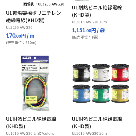
画像例：UL3265 AWG20
UL耐熱ビニル絶縁電線
UL難燃架橋ポリエチレン
(KHD製)
絶縁電線(KHD製)
UL1015 AWG20 10m
UL3265 AWG20
円
/ 袋
1,151
.00
円
/ m
170
.00
(販売単位：1袋)
(販売単位：610m)
UL耐熱ビニル絶縁電線
UL耐熱ビニル絶縁電線
(KHD製)
(KHD製)
UL1015 AWG20 2mX7colors
UL1015 AWG20 50m