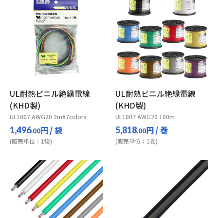
UL耐熱ビニル絶縁電線
UL耐熱ビニル絶縁電線
(KHD製)
(KHD製)
UL1007 AWG20 2mX7colors
UL1007 AWG20 100m
円
/ 袋
円
/ 巻
1,496
5,818
.00
.00
(販売単位：1袋)
(販売単位：1巻)