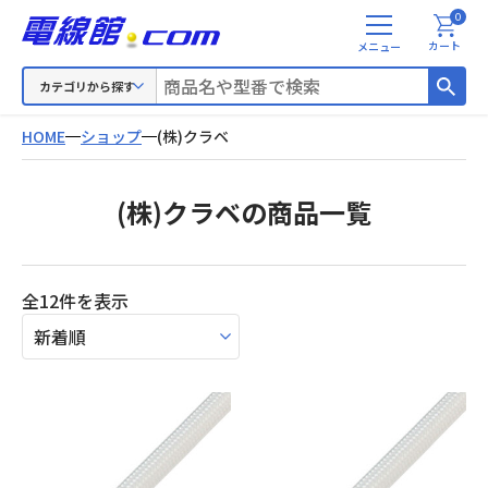
0
メ
カート
ニ
ュ
カテゴリから探す
ー
HOME
ショップ
(株)クラベ
(株)クラベの商品一覧
新
全12件を表示
し
い
順