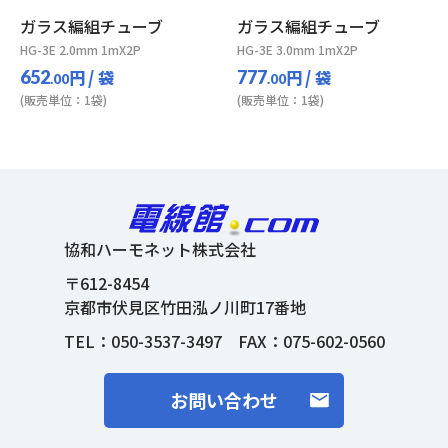
ガラス編組チューブ
ガラス編組チューブ
HG-3E 2.0mm 1mX2P
HG-3E 3.0mm 1mX2P
円
/ 袋
円
/ 袋
652
777
.00
.00
(販売単位：1袋)
(販売単位：1袋)
協和ハーモネット株式会社
〒612-8454
京都市伏見区竹田泓ノ川町17番地
TEL：
050-3537-3497
FAX：075-602-0560
お問い合わせ