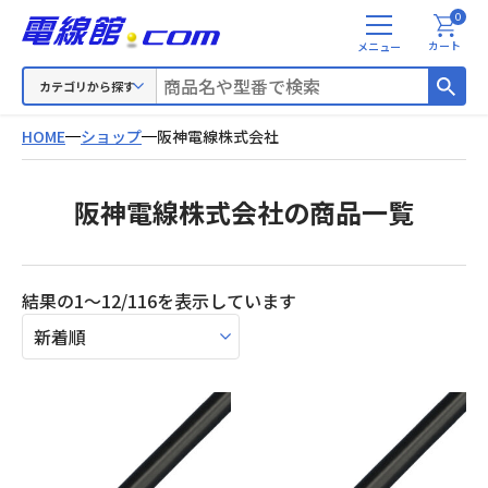
0
メ
カート
ニ
ュ
カテゴリから探す
ー
HOME
ショップ
阪神電線株式会社
阪神電線株式会社の商品一覧
新
結果の1～12/116を表示しています
し
い
順