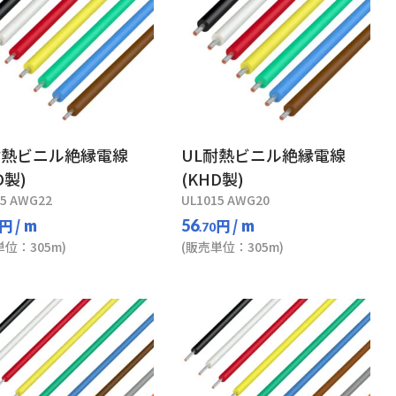
耐熱ビニル絶縁電線
UL耐熱ビニル絶縁電線
D製)
(KHD製)
15 AWG22
UL1015 AWG20
円
/ m
円
/ m
56
.70
単位：305m)
(販売単位：305m)