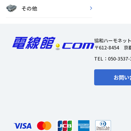
その他
協和ハーモネッ
〒612-8454
京
TEL：
050-3537-
お問い