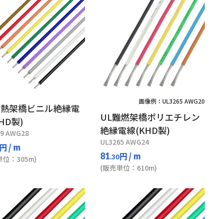
画像例：UL3265 AWG20
耐熱架橋ビニル絶縁電
UL難燃架橋ポリエチレン
HD製)
絶縁電線(KHD製)
29 AWG28
UL3265 AWG24
円
/ m
円
/ m
81
.30
単位：305m)
(販売単位：610m)