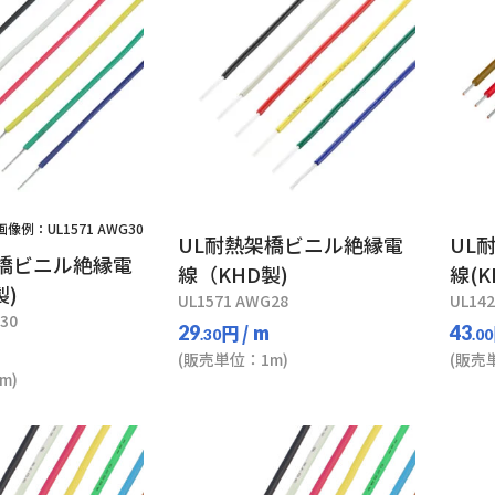
画像例：UL1571 AWG30
UL耐熱架橋ビニル絶縁電
UL
架橋ビニル絶縁電
線（KHD製)
線(K
製)
UL1571 AWG28
UL14
30
円
/ m
29
43
.30
.00
(販売単位：1m)
(販売
m)