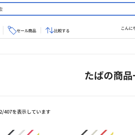
こんに
セール商品
比較する
たばの商品
新
2/407を表示しています
し
い
順