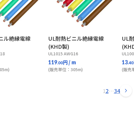
ビニル絶縁電線
UL耐熱ビニル絶縁電線
UL
(KHD製)
(KH
18
UL1015 AWG16
UL10
円
/ m
119
13
.00
.40
5m)
(販売単位：305m)
(販売
1
2
…
34