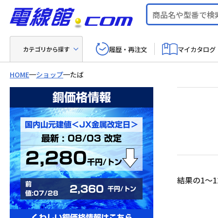
履歴・再注文
マイカタログ
カテゴリから探す
HOME
ショップ
たば
銅価格情報
国内山元建値＜JX金属改定日＞
最新 : 08/03 改定
2,280
千円/トン
結果の1～1
前
2,360
千円/トン
値:07/28
くわしい銅価格情報はこちら