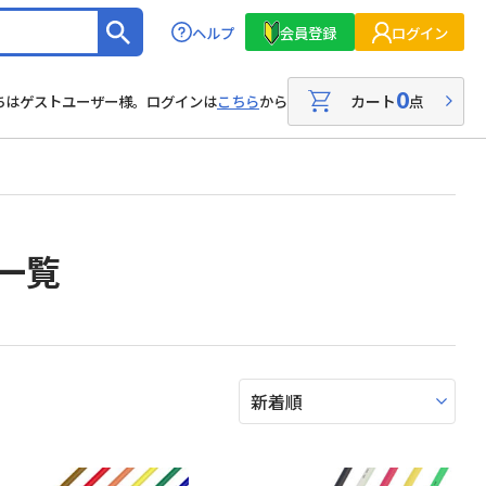
ヘルプ
会員登録
ログイン
0
カート
点
ちはゲストユーザー様。ログインは
こちら
から
一覧