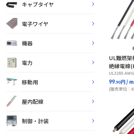
キャブタイヤ
電子ワイヤ
機器
UL難燃
電力
絶縁電線(
UL3265 AWG
移動用
円
/ m
99
.90
(販売単位：61
屋内配線
制御・計装