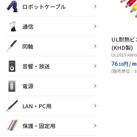
ロボットケーブル
通信
UL耐熱
同軸
(KHD製)
UL1015 AWG
円
/ m
76
.10
音響・放送
(販売単位：30
電源
LAN・PC用
保護・固定用