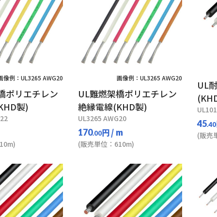
画像例：UL3265 AWG20
画像例：UL3265 AWG20
UL
架橋ポリエチレン
UL難燃架橋ポリエチレン
(KH
KHD製)
絶縁電線(KHD製)
UL10
22
UL3265 AWG20
45
.40
円
/ m
170
.00
(販売
0m)
(販売単位：610m)