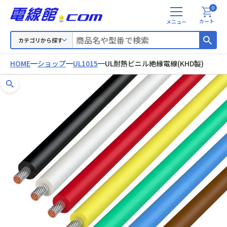
0
メ
カート
ニ
ュ
カテゴリから探す
ー
HOME
ショップ
UL1015
UL耐熱ビニル絶縁電線(KHD製)