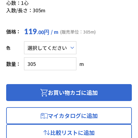
心数：1心
入数/長さ：305m
119
価格：
/ m
円
(販売単位：305m)
.00
色
UL
数量：
m
耐
熱
ビ
ニ
お買い物カゴに追加
ル
絶
縁
マイカタログに追加
電
線
比較リストに追加
(KHD