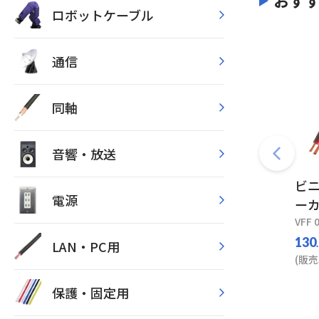
おす
ロボットケーブル
通信
同軸
音響・放送
ビニ
電源
ー
VFF 0
130
LAN・PC用
(販売
保護・固定用