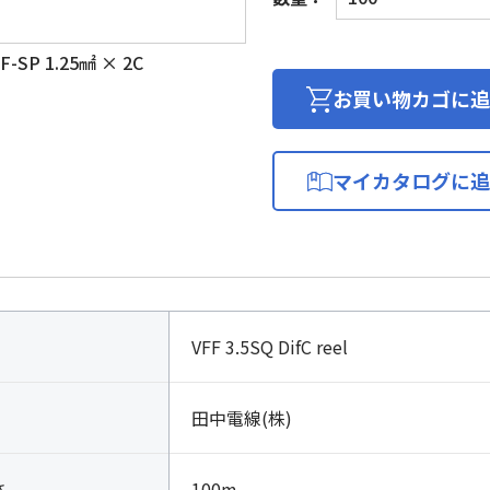
ニ
ル
SP 1.25㎟ × 2C
平
形
お買い物カゴに追
コ
ー
ド/
マイカタログに追
ス
ピ
ー
カ
ー
コ
VFF 3.5SQ DifC reel
ー
ド
個
田中電線(株)
さ
100m