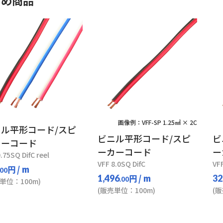
すめ商品
画像例：VFF-SP 1.25㎟ × 2C
ル平形コード/スピ
ビニル平形コード/スピ
ビ
カーコード
ーカーコード
ー
.75SQ DifC reel
VFF 8.0SQ DifC
VFF
円
/ m
.00
円
/ m
1,496
32
.00
単位：100m)
(販売単位：100m)
(