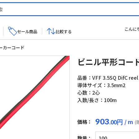
こんに
セール商品
比較する
ーカーコード
ビニル平形コー
品番：VFF 3.5SQ DifC reel
導体サイズ：3.5mm2
心数：2心
入数/長さ：100m
903
/ m
価格：
円
.00
(
ビ
数量：