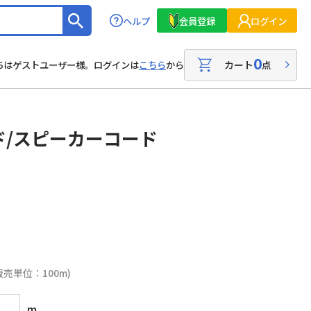
ヘルプ
会員登録
ログイン
0
カート
点
ちはゲストユーザー様。ログインは
こちら
から
ド/スピーカーコード
販売単位：100m)
m