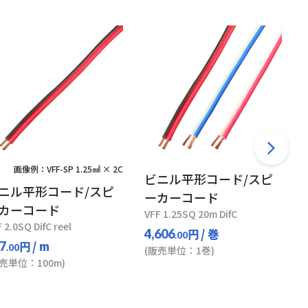
画像例：VFF-SP 1.25㎟ × 2C
ビニル平形コード/スピ
ニル平形コード/スピ
ーカーコード
カーコード
VFF 1.25SQ 20m DifC
V
 2.0SQ DifC reel
円
/ 巻
4,606
.00
円
/ m
7
.00
(販売単位：1巻)
販売単位：100m)