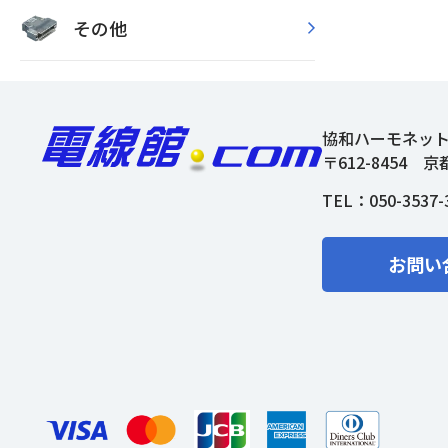
その他
協和ハーモネッ
〒612-8454
京
TEL：
050-3537-
お問い