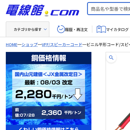
履歴・再注文
マイカタログ
カテゴリから探す
HOME
ショップ
VFF/スピーカーコード
ビニル平形コード/スピ
銅価格情報
国内山元建値＜JX金属改定日＞
最新 : 08/03 改定
2,280
千円/トン
前
2,360
千円/トン
値:07/28
くわしい銅価格情報はこちら