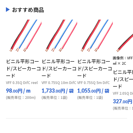
おすすめ商品
画像例：VFF-
ビニル平形コー
ビニル平形コー
ビニル平形コー
㎟ × 2C
ド/スピーカーコ
ド/スピーカーコ
ド/スピーカーコ
ビニル平
ード
ード
ード
ド/スピ
VFF 0.3SQ DifC reel
VFF 0.75SQ 10m DifC
VFF 0.75SQ 5m DifC
ード
円
/ m
円
/ 袋
円
/ 袋
98
1,733
1,055
.00
.00
.00
VFF 2.0SQ Di
(販売単位：200m)
(販売単位：1袋)
(販売単位：1袋)
円
327
.00
(販売単位：1