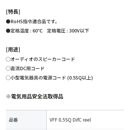
コ
ー
[特長]
ド
個
●RoHS指令適合品です。
●定格温度 : 60℃ 定格電圧 : 300V以下
[用途]
◯オーディオのスピーカーコード
◯直流DC用コード
◯小型電気器具の電源コード (0.5SQ以上)
※電気用品安全法取得品
品番
VFF 0.5SQ DifC reel