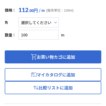
112
価格：
/ m
円
(販売単位：100m)
.00
色
ビ
数量：
m
ニ
ル
平
形
お買い物カゴに追加
コ
ー
ド/
マイカタログに追加
ス
ピ
比較リストに追加
ー
カ
ー