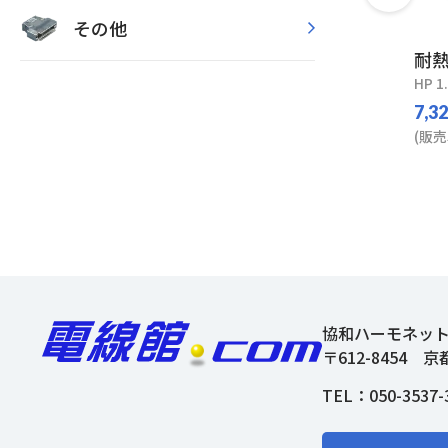
その他
耐
HP 1
7,3
(販売
協和ハーモネッ
〒612-8454
京
TEL：
050-3537-