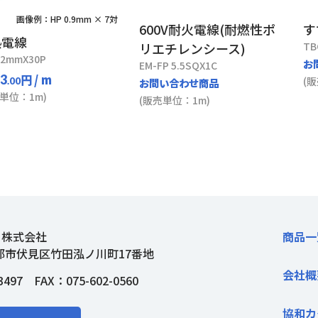
画像例：HP 0.9mm × 7対
600V耐火電線(耐燃性ポ
す
熱電線
リエチレンシース)
TB
.2mmX30P
お
EM-FP 5.5SQX1C
円
/ m
23
(
.00
お問い合わせ商品
単位：1m)
(販売単位：1m)
ト株式会社
商品一
都市伏見区竹田泓ノ川町17番地
会社概
3497
FAX：075-602-0560
協和カ