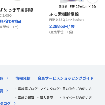
画像例：FEP 0.5㎟ 1m × 6色
ずめっき平編銅線
ふっ素樹脂電線
C 2.0SQ
FEP 0.5SQ 1mX6colors
問い合わせ商品
円
/ 袋
2,288
販売単位：1m)
.00
(販売単位：1袋)
覧
情報発信
会員サービス
ショッピングガイド
電線館ブログ
マイカタログ
買い物かごの使い方
要
電線の知識
購入履歴
マイページの使い方
タログ