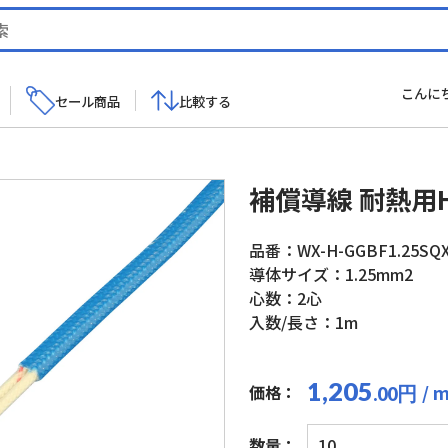
こんに
セール商品
比較する
補償導線 耐熱用
品番：WX-H-GGBF1.25SQ
導体サイズ：1.25mm2
心数：2心
入数/長さ：1m
1,205
/ 
価格：
円
.00
補
数量：