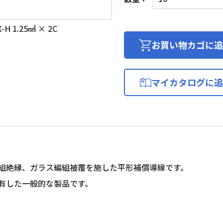
償
導
 1.25㎟ × 2C
線
耐
お買い物カゴに追
熱
用
H(ガ
マイカタログに追
ラ
ス
編
組)
個
組絶縁、ガラス編組被覆を施した平形補償導線です。
有した一般的な製品です。