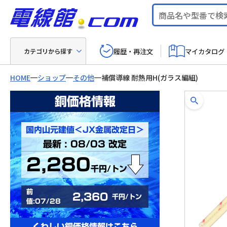
履歴・再注文
マイカタログ
カテゴリから探す
HOME
ショップ
その他
補償導線 耐熱用H(ガラス編組)
銅価格情報
国内山元建値＜JX金属改定日＞
最新 : 08/03 改定
2,280
千円/トン
前
2,360
千円/トン
値:07/28
くわしい銅価格情報はこちら