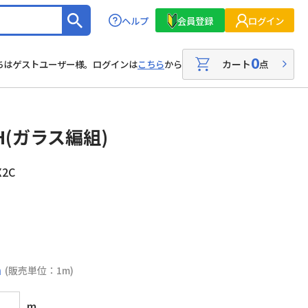
ヘルプ
会員登録
ログイン
0
カート
点
ちはゲストユーザー様。ログインは
こちら
から
H(ガラス編組)
X2C
m
(販売単位：1m)
m