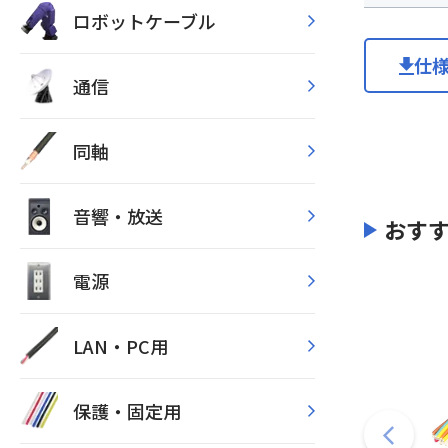
ロボットケーブル
仕
通信
同軸
音響・放送
おす
電源
LAN・PC用
保護・固定用